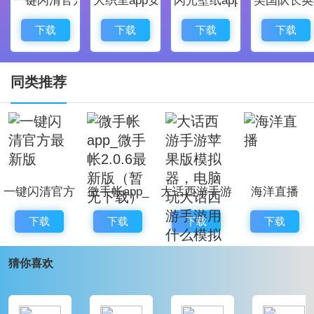
花椒**电脑版v2.1.357官方最新版花椒**电脑版5.0.2.111
9官方最新版花椒**在线利器v4.23官方版
下载
下载
下载
下载
安卓官方手机版
花椒v7.3.9.1016官方安卓版花椒**v7.3.8.1035安卓版花
同类推荐
椒摄像头手机版v4.3.1安卓版花椒** APP手机版v6.5.3.1
046安卓版花椒* *。
ios官方手机版
花椒** (美颜视频** ) v4.0.5官方ios版花椒直销1.0.0花椒
一键闪清官方
微手帐app_
大话西游手游
海洋直播
摄像头八分音符ar版v1.0.3官方最新ios版花椒摄像头苹
最新版
微手帐2.0.6
苹果版模拟
果版v1.0.0最新版花椒之夜ios版v3.8.2苹果版
下载
下载
下载
下载
最新版（暂无
器，电脑玩大
下载）
话西游手游用
猜你喜欢
什么模拟器