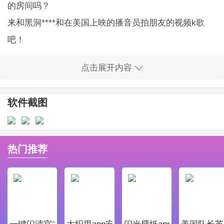
的房间吗？
来和黑洞****和在美国上映的播音员拍朋友的
视频
k歌
吧！
和美国一起更多地展现自己吧
点击展开内容
超级明星大咖、网络红人、明星组成的**风格和美拍等
一起来吧
软件截图
:
黑洞**app特色
**k歌、欢唱、喊麦怪、**搞笑，随时随地拿出手机，就
热门推荐
能看到喜欢的对象的在线视频才艺秀
各类型的美女主播都应该有，总是有**和适合你的
在等什么，快点更新到APP就知道想看的东西了。
电脑官方版
一键闪清官方最新版
大织里app安卓版
闪光壁纸app安卓最新版
美国队长英