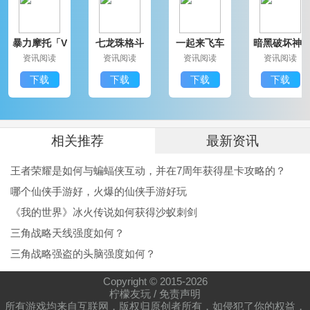
暴力摩托「V
七龙珠格斗
一起来飞车
暗黑破坏神3
1.25」IOS版
免费「V5.
本「V1.02」
免费版「V1.
资讯阅读
资讯阅读
资讯阅读
资讯阅读
2」安卓版
更新版
44」IOS版
下载
下载
下载
下载
相关推荐
最新资讯
王者荣耀是如何与蝙蝠侠互动，并在7周年获得星卡攻略的？
哪个仙侠手游好，火爆的仙侠手游好玩
《我的世界》冰火传说如何获得沙蚁刺剑
三角战略天线强度如何？
三角战略强盗的头脑强度如何？
Copyright © 2015-
2026
柠檬友玩
/
免责声明
所有游戏均来自互联网，版权归原创者所有，如侵犯了你的权益，