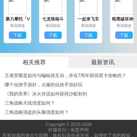
喷了，我用过的，但是我也不知道他这个是不是真的加
暴力摩托「V
七龙珠格斗
一起来飞车
暗黑破坏神3
速，我平时网络是差不多的，所以我也不知道他是不是
1.25」IOS版
免费「V5.
本「V1.02」
免费版「V1.
资讯阅读
资讯阅读
资讯阅读
资讯阅读
2」安卓版
更新版
44」IOS版
真的加速，反正我只看见我的手机顶上有一个小药师的
下载
下载
下载
下载
标记，那个就是打开这个东西，中间的那个东西也不知
道这个是不是加速器的标记
假的，骗钱的！！！
相关推荐
最新资讯
骗人的东西，没用
王者荣耀是如何与蝙蝠侠互动，并在7周年获得星卡攻略的？
真的就是个骗钱软件。",
哪个仙侠手游好，火爆的仙侠手游好玩
《我的世界》冰火传说如何获得沙蚁刺剑
三角战略天线强度如何？
三角战略强盗的头脑强度如何？
Copyright © 2015-
2026
柠檬友玩
/
免责声明
所有游戏均来自互联网，版权归原创者所有，如侵犯了你的权益，