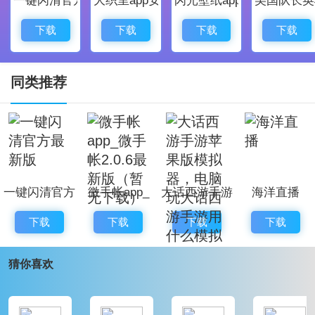
钱，这个根本用不了的？？
没看评论买会员根本不行也退不了款，服务人员都没
下载
下载
下载
下载
有！千万别下载坑人
骗钱的 根本没有用
同类推荐
这就是个诈骗软件，骗会员费的，大家千万不要下载，
直接举报这个软件
问就是后悔没先看评论区
骗钱软件，根本没用
一键闪清官方
微手帐app_
大话西游手游
海洋直播
骗子软件，上当了。投诉
最新版
微手帐2.0.6
苹果版模拟
骗子软件！！！！根本加速不了，也不告诉你他加速不
下载
下载
下载
下载
最新版（暂无
器，电脑玩大
了！！！千万别上当了！！！我支付宝举报了已经
下载）
话西游手游用
猜你喜欢
你们就不要喷了，点击中间那个那个什么按钮，他就可
什么模拟器
以使用加速了，然后加速之后你再点击中间那个，她会
给你一个段开加速的，可以点击确认和取消，你们就别