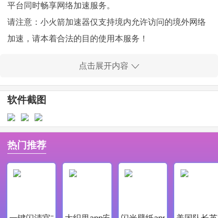
平台同时畅享网络加速服务。
请注意：小火箭加速器仅支持境内允许访问的境外网络
加速，请本着合法的目的使用本服务！
更新记录
点击展开内容
新应用上线
用户点评
软件截图
被骗了，千万不要用！之前没看评论就买了，完全上当
了。不知道这个要到哪里举报
骗子，交了钱用不了！
热门推荐
下载登录后要会员才能加速，想要免费加速的我先溜了
为什么没早看评论，也被骗了钱，试用和购买的产品根
本不一样。没有任何作用，商家也不退款，太没良心了
要钱的，用不了，最基本的应该给人体验下，能用再充
一键闪清官方最新版
大织里app安卓版
闪光壁纸app安卓最新版
美国队长英