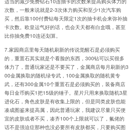
适当的减少免费钻石10连抽卡的次数来提高购买体力的
次数，一般来说就是2-3次体力购买和至少1次汽车购
买，然后靠100付费钻每天限定1次的抽卡机会来弥补抽
卡次数。欧皇运气好的话，也会天天都有白盒哦，甚至
比你抽免费10连还划算。
7.家园商店里每天随机刷新的传说觉醒石是必须购买
的，重置石其实就是个看脸的东西，300钻可以买很多
体力了，普通玩家还是不要买了，金属商店每月刷新的3
00金属换取的随机绿专武，100金属换取的随机黄专
武，还有300金属10个重置石是必须购买的，装备商店
每日金币购买1把15级的锤子。星片只用来换取随机3星
进化石，角色皮肤是有收集上限的，但是同类皮肤也能
凑成图鉴来提高属，因此普通玩家，我建议尽量只买便
宜的皮肤或者不买，凑齐100个上限就可以了，氟佬的
话不是强迫症那种也没必要所有皮肤都买，只要购买图