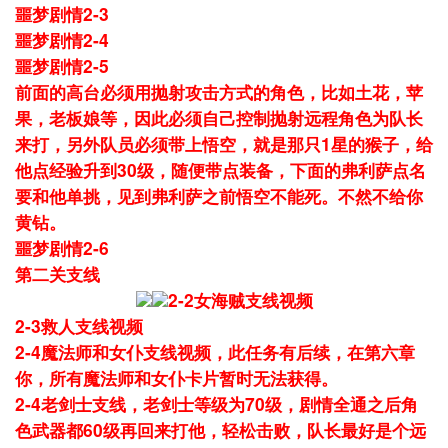
噩梦剧情2-3
噩梦剧情2-4
噩梦剧情2-5
前面的高台必须用抛射攻击方式的角色，比如土花，苹
果，老板娘等，因此必须自己控制抛射远程角色为队长
来打，另外队员必须带上悟空，就是那只1星的猴子，给
他点经验升到30级，随便带点装备，下面的弗利萨点名
要和他单挑，见到弗利萨之前悟空不能死。不然不给你
黄钻。
噩梦剧情2-6
第二关支线
2-2女海贼支线视频
2-3救人支线视频
2-4魔法师和女仆支线视频，此任务有后续，在第六章
你，所有魔法师和女仆卡片暂时无法获得。
2-4老剑士支线，老剑士等级为70级，剧情全通之后角
色武器都60级再回来打他，轻松击败，队长最好是个远