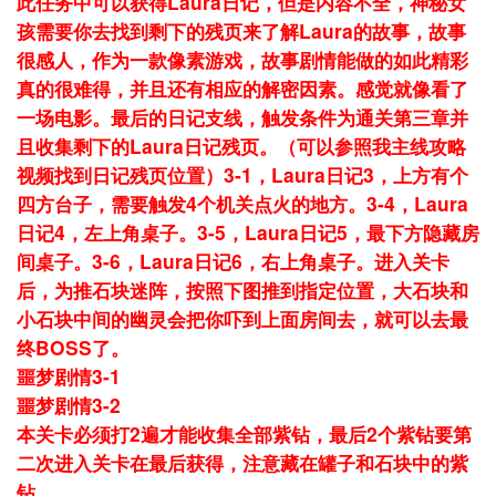
此任务中可以获得Laura日记，但是内容不全，神秘女
孩需要你去找到剩下的残页来了解Laura的故事，故事
很感人，作为一款像素游戏，故事剧情能做的如此精彩
真的很难得，并且还有相应的解密因素。感觉就像看了
一场电影。最后的日记支线，触发条件为通关第三章并
且收集剩下的Laura日记残页。（可以参照我主线攻略
视频找到日记残页位置）3-1，Laura日记3，上方有个
四方台子，需要触发4个机关点火的地方。3-4，Laura
日记4，左上角桌子。3-5，Laura日记5，最下方隐藏房
间桌子。3-6，Laura日记6，右上角桌子。进入关卡
后，为推石块迷阵，按照下图推到指定位置，大石块和
小石块中间的幽灵会把你吓到上面房间去，就可以去最
终BOSS了。
噩梦剧情3-1
噩梦剧情3-2
本关卡必须打2遍才能收集全部紫钻，最后2个紫钻要第
二次进入关卡在最后获得，注意藏在罐子和石块中的紫
钻