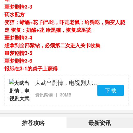
噩梦剧情3-3
药水配方
变猫：蜥蜴+花 自己吃，吓走老鼠；给狗吃，狗变人爬
走
恢复：奶酪+花 给黑猫，恢复成巫婆
噩梦剧情3-4
想拿到全部紫钻，必须第二次进入关卡收集
噩梦剧情3-5
噩梦剧情3-6
报纸在3-1的桌子上获得
大武当剧情，电视剧大武当2021版
下 载
资讯阅读
|
39MB
推荐攻略
最新资讯