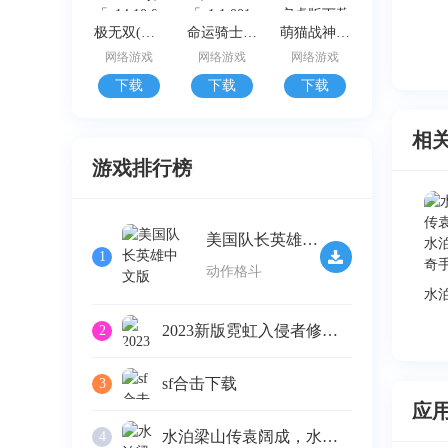
极无双(变态版上线就送vip)「v14.10.0」安卓版下载
命运骑士团(官网版)「v1.1.001」最新版下载
萌猫战神「v1.0.4」安卓版下载
网络游戏
网络游戏
网络游戏
下载
下载
下载
相
游戏排行榜
美国队长英雄中文版
1
动作格斗
2023新版霓虹入侵者修改器 v1.0下载
2
sf合击下载
3
应
水泊梁山传袁阔成，水泊梁山传奇手游
4