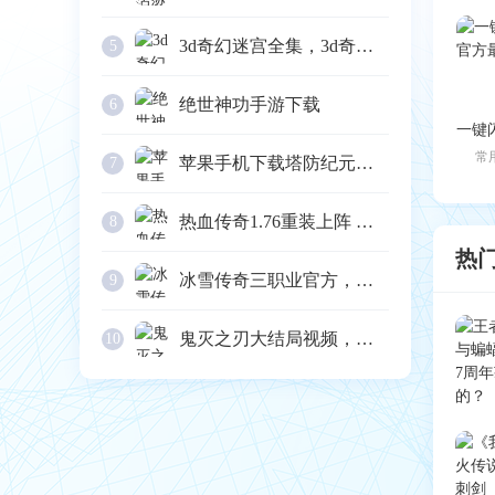
3d奇幻迷宫全集，3d奇幻迷宫游戏下载
5
绝世神功手游下载
6
常
苹果手机下载塔防纪元，塔防纪元游戏下载
7
热血传奇1.76重装上阵 权威攻略(软件)，爆装传奇官网
8
热
冰雪传奇三职业官方，冰雪三职业战神辅助
9
鬼灭之刃大结局视频，鬼灭之刃大决战
10