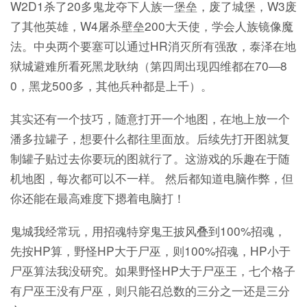
W2D1杀了20多鬼龙夺下人族一堡垒，废了城堡，W3废
了其他英雄，W4屠杀壁垒200大天使，学会人族镜像魔
法。中央两个要塞可以通过HR消灭所有强敌，泰泽在地
狱城避难所看死黑龙耿纳（第四周出现四维都在70—8
0，黑龙500多，其他兵种都是上千）。
其实还有一个技巧，随意打开一个地图，在地上放一个
潘多拉罐子，想要什么都往里面放。后续先打开图就复
制罐子贴过去你要玩的图就行了。这游戏的乐趣在于随
机地图，每次都可以不一样。 然后都知道电脑作弊，但
你还能在最高难度下摁着电脑打！
鬼城我经常玩，用招魂特穿鬼王披风叠到100%招魂，
先按HP算，野怪HP大于尸巫，则100%招魂，HP小于
尸巫算法我没研究。如果野怪HP大于尸巫王，七个格子
有尸巫王没有尸巫，则只能召总数的三分之一还是三分