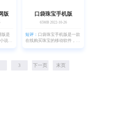
网版
口袋珠宝手机版
6
65MB
2022-10-26
网版是
短评：
口袋珠宝手机版是一款
小说的
在线购买珠宝的移动软件，本
写作
站为大家口袋珠宝手机版下
作app
载、口袋珠宝手机版软件介绍
写作
与口袋珠宝手机版使用心得，
该软件
该软件线上珠宝购物的优质体
3
下一页
末页
的写
验。