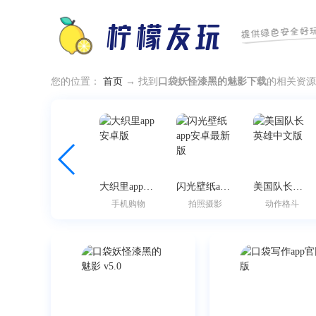
您的位置：
首页
→ 找到
口袋妖怪漆黑的魅影下载
的相关资源
一键闪清官方最新版
大织里app安卓版
闪光壁纸app安卓最新版
美国队长英雄中文版
常用工具
手机购物
拍照摄影
动作格斗