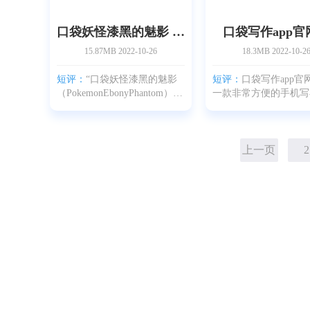
口袋妖怪漆黑的魅影 v5.0
口袋写作app官
15.87MB
2022-10-26
18.3MB
2022-10-2
短评：
“口袋妖怪漆黑的魅影
短评：
口袋写作app官
（PokemonEbonyPhantom）”是
一款非常方便的手机写
主要作者
移动软件，为大家口袋
Chaotix（Ebonyphantom）和
app官网版下载、口袋写
saac，zjzjsquare，Peter，
官网版软件介绍与口袋
thunder6358的技术团队以及艺
app官网版使用心得，
上一页
2
术设计团队的小A，无违规，
可以帮助用户随时随地
holhola，影月，sock，以GBA
作。
上的“口袋