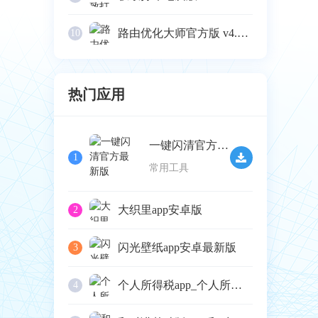
路由优化大师官方版 v4.5.32
10
热门应用
一键闪清官方最新版
1
常用工具
大织里app安卓版
2
闪光壁纸app安卓最新版
3
个人所得税app_个人所得税1.8.6最新版（暂无下载）
4