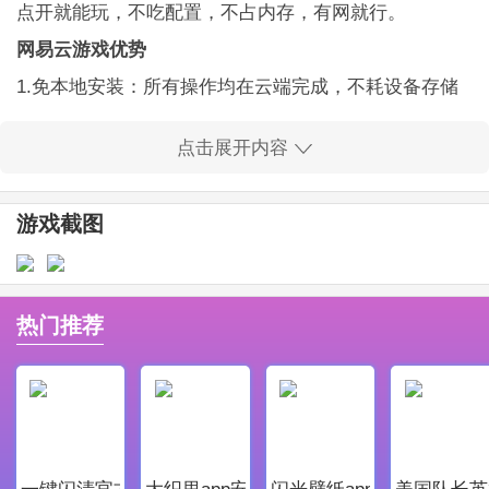
点开就能玩，不吃配置，不占内存，有网就行。
网易云游戏优势
1.免本地安装：所有操作均在云端完成，不耗设备存储
空间
点击展开内容
2.多平台支持：可多端畅玩，目前已支持移动端(安卓+i
OS)、电脑和TV三大平台
游戏截图
3.省资源：独有的优化技术和服务器资源，保证高质量
云端运行效果，设备省电不发热
还有更多惊喜可在游戏中体验。
热门推荐
在使用过程中如遇到问题，可通过【问题反馈】告诉我
们，我们会尽全力解决!
鬼泣巅峰之战新手攻略
一键闪清官方最新版
大织里app安卓版
闪光壁纸app安卓最新版
美国队长英