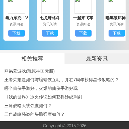
式，下落后下劈结束)
暴力摩托「V
七龙珠格斗
一起来飞车
暗黑破坏神3
注：第二部分的bb之后可以让他稍微在一段跳位置下落
1.25」IOS版
免费「V5.
本「V1.02」
免费版「V1.
资讯阅读
资讯阅读
资讯阅读
资讯阅读
2」安卓版
更新版
44」IOS版
一点，然后上挑跳跃可以达到极限三连aaa枪。
下载
下载
下载
下载
网易云游戏点评
网易云游戏理由有着非常多的热门游戏，不仅仅是手
相关推荐
最新资讯
游，各种端游单机游戏也能玩，不用下载游戏资源就能
网易云游戏(玩原神国际服)
轻松的在线玩游戏，一个平台解决所有问题。
王者荣耀是如何与蝙蝠侠互动，并在7周年获得星卡攻略的？
哪个仙侠手游好，火爆的仙侠手游好玩
《我的世界》冰火传说如何获得沙蚁刺剑
三角战略天线强度如何？
三角战略强盗的头脑强度如何？
Copyright © 2015-
2026