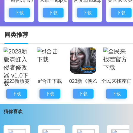
首先连段有意义吗?
我觉得连段是防止被小怪磨血的神技能，当在2段跳的空
下载
下载
下载
下载
中连段时，地面的怪物是无法对玩家输出的，当然在打b
oss时就老老实实的大剑普攻吧。
同类推荐
连段教学
首先装备大剑和双枪
起手可以闪a把一个怪打到角落里
第一部分：aabb：不在击退怪物的情况下讲它垂直击
2023新版霓
sf合击下载
023新《侠乙
全民来找茬官
飞，可以用abbb代替，仅提供思路
虹入侵者修改
传》 v1.0.95
方下载
第二部分：(在击飞的情况下)长按b(无法替代)跳跃(此时
下载
下载
下载
下载
器 v1.0下载
正式版
已到二段跳位置，无法替代)
【war3地
猜你喜欢
第三部分：aaa枪aaa枪aaa枪b下劈结束连段(在空中第
图】下载
四下平a会击退怪物，穿插双枪取消，仅提供思路，还没
有实际体验其他招式，二段空中可以做任何不击退的招