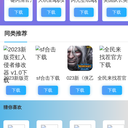
1. Qq加速器软件优化SV、S3模式稳定性
2 .向QQ加速器软件添加新的加速模式
下载
下载
下载
下载
3 .修正部分终端游戏域名不可方位无法进入游戏的问题
4 .修复部分终端无法显示登录和充值二维码的问题
同类推荐
:
Qq加速器软件教程
1.Qq加速器软件将免于注册并登录。 如果在第一次使用
时提交认证，则下次启动时可以立即加速。 打开欢迎界
2023新版霓
sf合击下载
023新《侠乙
全民来找茬官
面的免费加速，会跳转到身份验证界面。
虹入侵者修改
传》 v1.0.95
方下载
2 .在QQ加速器软件界面中输入手机号码，点击获取验
下载
下载
下载
下载
器 v1.0下载
正式版
证码。 如果长时间没能重新取得验证码，可以重新取
【war3地
猜你喜欢
得。 认证码的有效期为30分钟，过期时可以重新获取认
图】下载
证码。 通常，60秒内会收到验证码的邮件。 不收任何
邮件费用。