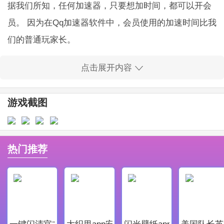
据我们所知，任何加速器，只要想加时间，都可以开会
员。 因为在Qq加速器软件中，会员使用的加速时间比我
们的普通玩家长。
:
点击展开内容
Qq加速器软件优势
1、自动检测当前网络状态，智能推送最佳云节点，带来
游戏截图
高质量的加速体验。
2、一键式加速，网络监控，终端设备管理，使用工具
箱，简单直观，无需智能操作、复杂设置，提供最放心
热门推荐
的加速体验；
3、随时互动，管理简单；
:
Qq加速器软件说明
一键闪清官方最新版
大织里app安卓版
闪光壁纸app安卓最新版
美国队长英