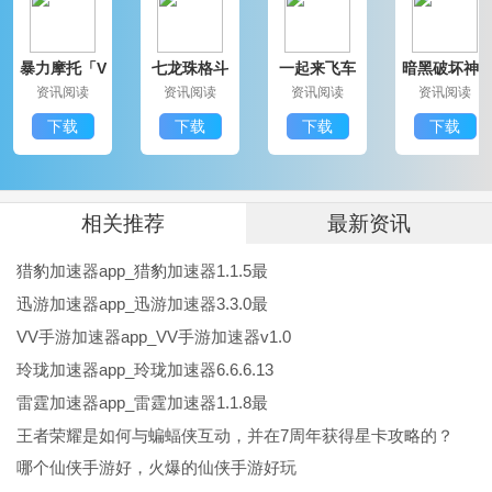
3 .在QQ加速器软件界面中输入收到的验证码并提交验
暴力摩托「V
七龙珠格斗
一起来飞车
暗黑破坏神3
证。
1.25」IOS版
免费「V5.
本「V1.02」
免费版「V1.
资讯阅读
资讯阅读
资讯阅读
资讯阅读
2」安卓版
更新版
44」IOS版
4 .验证成功后，可以选择游戏进行加速！ 永久免费的网
下载
下载
下载
下载
游加速器，无需收线或排队。
:
Qq加速器软件指南
相关推荐
最新资讯
1，首先运行加速器，登录您的qq帐户。
猎豹加速器app_猎豹加速器1.1.5最
2、要添加想加速的游戏，请使用智能添加。
迅游加速器app_迅游加速器3.3.0最
3、软件自动查找并匹配电脑中的游戏文件。
VV手游加速器app_VV手游加速器v1.0
玲珑加速器app_玲珑加速器6.6.6.13
4、如果找不到的话，可以使用手动添加来选择想要加速
雷霆加速器app_雷霆加速器1.1.8最
的游戏。
王者荣耀是如何与蝙蝠侠互动，并在7周年获得星卡攻略的？
5、选择游戏后，点击闪电图标，选择加速的游戏区域
哪个仙侠手游好，火爆的仙侠手游好玩
服。