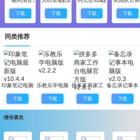
户不用担心文件数据丢失。
备忘录记事本电脑版更新日志
下载
下载
下载
下载
1、优化了性能
2、解决bug问题我们是认真的
同类推荐
印象笔记电脑
乐教乐学电脑
拼多多商家工
备忘录记事本
最新版
版 v2.2.2
作台电脑官方
电脑版 v2.0.3
下载
下载
下载
下载
v10.4.4
版 v2.5.1
猜你喜欢