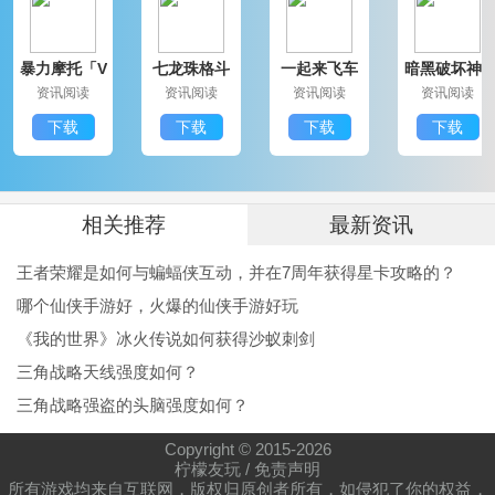
暴力摩托「V
七龙珠格斗
一起来飞车
暗黑破坏神3
1.25」IOS版
免费「V5.
本「V1.02」
免费版「V1.
资讯阅读
资讯阅读
资讯阅读
资讯阅读
2」安卓版
更新版
44」IOS版
下载
下载
下载
下载
相关推荐
最新资讯
王者荣耀是如何与蝙蝠侠互动，并在7周年获得星卡攻略的？
哪个仙侠手游好，火爆的仙侠手游好玩
《我的世界》冰火传说如何获得沙蚁刺剑
三角战略天线强度如何？
三角战略强盗的头脑强度如何？
Copyright © 2015-
2026
柠檬友玩
/
免责声明
所有游戏均来自互联网，版权归原创者所有，如侵犯了你的权益，