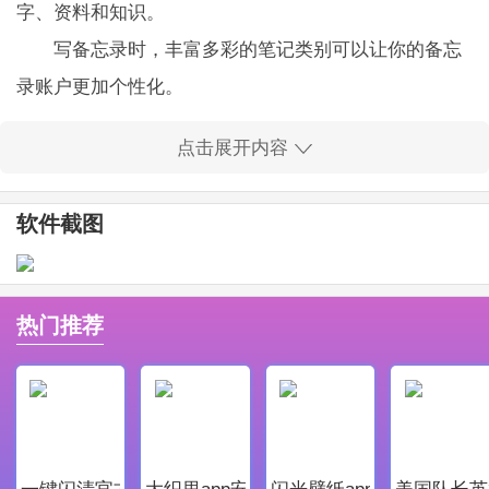
字、资料和知识。
写备忘录时，丰富多彩的笔记类别可以让你的备忘
录账户更加个性化。
软件还支持全文搜索。每当你想马上记录单词和知
点击展开内容
识的时候，随时打开软件进行记录。
备忘录记事本电脑版软件特色
软件截图
这是一款专为电脑用户设计的记事本，用户可以用
它来记录任何文字或知识。
支持进行全文搜索记录内容，快速找到自己想要的
热门推荐
记录。
使用多种不同的颜色来分类区分备忘录，能有效区
分学习、工作等不同种类的便签。
编辑过的备忘录内容，软件将会自动进行保存，用
一键闪清官方最新版
大织里app安卓版
闪光壁纸app安卓最新版
美国队长英