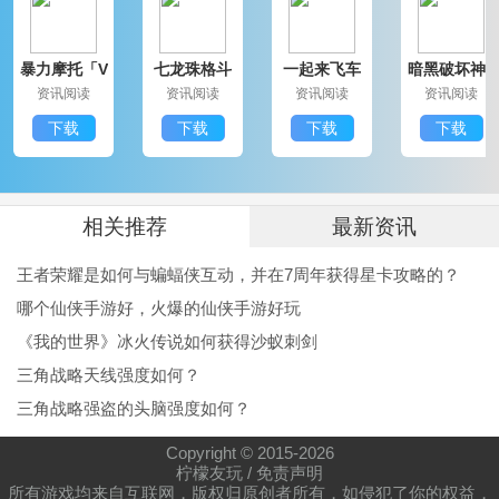
暴力摩托「V
七龙珠格斗
一起来飞车
暗黑破坏神3
1.25」IOS版
免费「V5.
本「V1.02」
免费版「V1.
资讯阅读
资讯阅读
资讯阅读
资讯阅读
2」安卓版
更新版
44」IOS版
下载
下载
下载
下载
相关推荐
最新资讯
王者荣耀是如何与蝙蝠侠互动，并在7周年获得星卡攻略的？
哪个仙侠手游好，火爆的仙侠手游好玩
《我的世界》冰火传说如何获得沙蚁刺剑
三角战略天线强度如何？
三角战略强盗的头脑强度如何？
Copyright © 2015-
2026
柠檬友玩
/
免责声明
所有游戏均来自互联网，版权归原创者所有，如侵犯了你的权益，