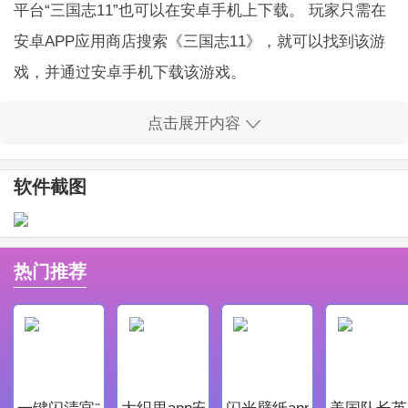
平台“三国志11”也可以在安卓手机上下载。 玩家只需在
安卓APP应用商店搜索《三国志11》，就可以找到该游
戏，并通过安卓手机下载该游戏。
四. iOS平台
点击展开内容
除了安卓平台外，玩家还可以在iOS平台上下载《三国
志11》。 同样，玩家只需在iOS APP应用商店搜索《三
软件截图
国志11》，就可以找到该游戏，并通过IOs手机下载该
游戏。
五.官方网站
热门推荐
droid、iOS等多个版本的《三国志11》，玩家可以根据
需求选择不同的版本进行下载。
六、結論
，可以在安卓、iOS、官网等多种平台下载，玩家可以
一键闪清官方最新版
大织里app安卓版
闪光壁纸app安卓最新版
美国队长英