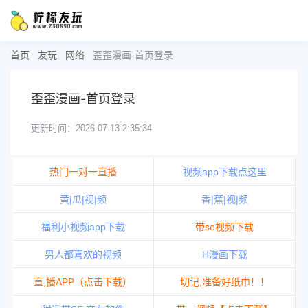
首页
友玩
网络
歪歪漫画-首页登录
歪歪漫画-首页登录
更新时间：2026-07-13 2:35:34
热门一对一直播
视频app下载点这里
黄|瓜|视|频
香|蕉|视|频
福利小视频app下载
带se视频下载
男人都喜欢的视频
H漫画下载
直,播APP（点击下载）
切记,准备好纸巾！！