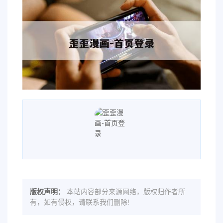
版权声明：
本站内容部分来源网络，版权归作者所
有，如有侵权，请联系我们删除!