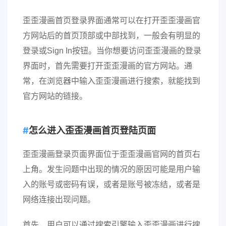
歪歪漫画首页登录界面通常可以在打开歪歪漫画官
方网站后的首页顶部或中部找到，一般会有明显的
登录或Sign In按钮。当你想要访问歪歪漫画的登录
界面时，首先需要打开歪歪漫画的官方网站。通
常，在浏览器中输入歪歪漫画进行搜索，就能找到
官方网站的链接。
怎么进入歪歪漫画首页登陆页面
歪歪漫画登录页面界面位于歪歪漫画官网的首页右
上角。发生问题中出现的情况的原因可能是用户输
入的账号或密码有误，或者是账号被冻结，或者是
网络连接出现问题。
首先，用户可以通过搜索引擎输入歪歪漫画进行搜