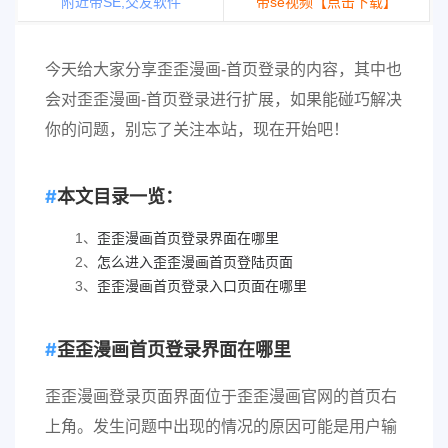
附近带SE,交友软件
带se视频【点击下载】
今天给大家分享歪歪漫画-首页登录的内容，其中也
会对歪歪漫画-首页登录进行扩展，如果能碰巧解决
你的问题，别忘了关注本站，现在开始吧！
本文目录一览：
1、
歪歪漫画首页登录界面在哪里
2、
怎么进入歪歪漫画首页登陆页面
3、
歪歪漫画首页登录入口页面在哪里
歪歪漫画首页登录界面在哪里
歪歪漫画登录页面界面位于歪歪漫画官网的首页右
上角。发生问题中出现的情况的原因可能是用户输