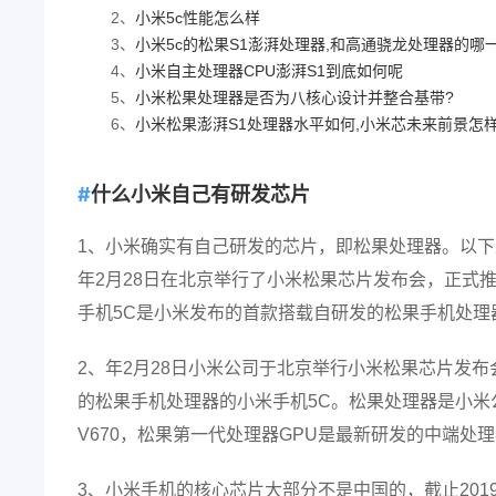
2、
小米5c性能怎么样
3、
小米5c的松果S1澎湃处理器,和高通骁龙处理器的哪一个
4、
小米自主处理器CPU澎湃S1到底如何呢
5、
小米松果处理器是否为八核心设计并整合基带?
6、
小米松果澎湃S1处理器水平如何,小米芯未来前景怎样
什么小米自己有研发芯片
1、小米确实有自己研发的芯片，即松果处理器。以下
年2月28日在北京举行了小米松果芯片发布会，正式
手机5C是小米发布的首款搭载自研发的松果手机处理
2、年2月28日小米公司于北京举行小米松果芯片发布
的松果手机处理器的小米手机5C。松果处理器是小
V670，松果第一代处理器GPU是最新研发的中端处
3、小米手机的核心芯片大部分不是中国的，截止201