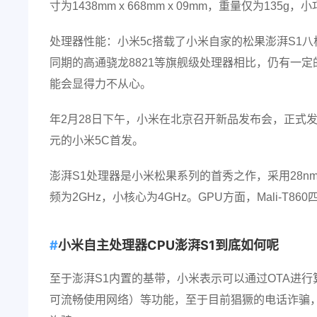
寸为1438mm x 668mm x 09mm，重量仅为135
处理器性能：小米5c搭载了小米自家的松果澎湃S1
同期的高通骁龙8821等旗舰级处理器相比，仍有一
能会显得力不从心。
年2月28日下午，小米在北京召开新品发布会，正式发布
元的小米5C首发。
澎湃S1处理器是小米松果系列的首秀之作，采用28nm
频为2GHz，小核心为4GHz。GPU方面，Mali-T8
小米自主处理器CPU澎湃S1到底如何呢
至于澎湃S1内置的基带，小米表示可以通过OTA进
可流畅使用网络）等功能，至于目前猖獗的电话诈骗