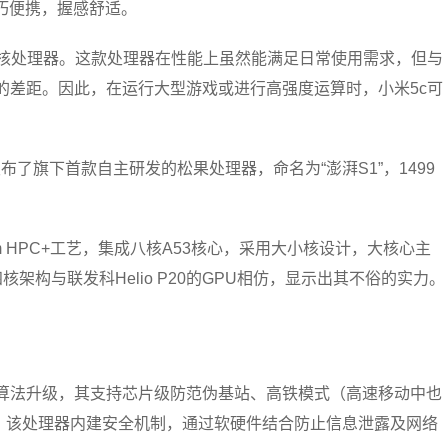
g，小巧便携，握感舒适。
八核处理器。这款处理器在性能上虽然能满足日常使用需求，但与
定的差距。因此，在运行大型游戏或进行高强度运算时，小米5c可
了旗下首款自主研发的松果处理器，命名为“澎湃S1”，1499
 HPC+工艺，集成八核A53核心，采用大小核设计，大核心主
60四核架构与联发科Helio P20的GPU相仿，显示出其不俗的实力。
行算法升级，其支持芯片级防范伪基站、高铁模式（高速移动中也
，该处理器内建安全机制，通过软硬件结合防止信息泄露及网络