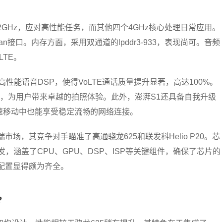
GHz，应对高性能任务，而其他四个4GHz核心处理日常应用。
ulkan接口。内存方面，采用双通道的lpddr3-933，表现尚可。音频
LTE。
性能语音DSP，使得VoLTE通话质量提升显著，高达100%。
腻，为用户带来卓越的拍照体验。此外，澎湃S1还具备自我升级
速移动中也能享受稳定流畅的网络连接。
场，其竞争对手瞄准了高通骁龙625和联发科Helio P20。芯
，涵盖了CPU、GPU、DSP、ISP等关键组件，确保了芯片的
配置显得颇为齐全。
?