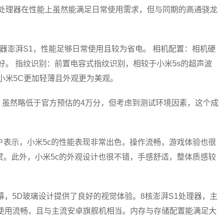
款处理器在性能上虽然能满足日常使用需求，但与同期的高通骁龙
理器澎湃S1，性能足够日常使用且较为省电。 相机配置：相机硬
良好。 指纹识别：前置电容式指纹识别，相较于小米5s的超声波
小米5C更加轻薄且外观更为美观。
分，虽然略低于官方预估的4万分，但考虑到测试环境因素，这个成
户表示，小米5c的性能表现非常出色，操作流畅，游戏体验也很
赏。此外，小米5c的外观设计也很不错，手感舒适，整体质感较
清屏幕，5D玻璃设计提供了良好的视觉体验。8核澎湃S1处理器，主
保了日常使用流畅，且与主流安卓旗舰机相当。内存与存储配置能满足大