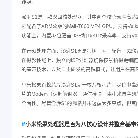
诈骗。
澎湃S1是一款双四核处理器，其中两个核心频率高达2
它配备了ARM公版的Mali-T860 MP4 GPU，支持V
功能上，内置32位语音DSP和16KHz采样率，支持Vo
在音频处理方面，澎湃S1更是独树一帜，配备了32位高
在摄影性能上，独立的ISP处理器确保夜景拍摄更细
的基带技术，以及自主研发的高铁模式，让用户在高
小米松果首款芯片澎湃S1是一枚八核芯片，定位中高端市
片的Modem（调制解调器，通信模块）由小米自主研发
全面性。尽管澎湃S1的规格并未透露太多亮点，但其
小米松果处理器是否为八核心设计并整合基带