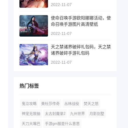
2022-11-07
使命召唤手游欧阳娜娜活动，使
命召唤手游图片高清壁纸
2022-11-07
天之禁诸界破碎礼包码，天之禁
诸界破碎手游礼包码
2022-11-07
热门标签
鬼泣攻略
美杜莎传奇
丛林战役
焚天之怒
神宠无限抽
太古封魔录2
九州世界
月影别墅
天刀大嘴巴
手游gm服是什么意思