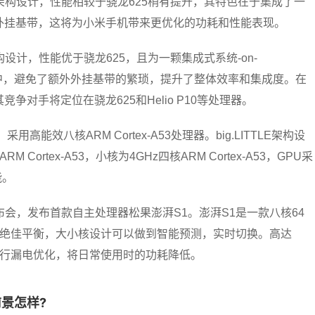
53架构设计，性能相较于骁龙625稍有提升，其特色在于集成了一
外挂基带，这将为小米手机带来更优化的功耗和性能表现。
架构设计，性能优于骁龙625，且为一颗集成式系统-on-
片中，避免了额外外挂基带的繁琐，提升了整体效率和集成度。在
对手将定位在骁龙625和Helio P10等处理器。
效八核ARM Cortex-A53处理器。big.LITTLE架构设
rtex-A53，小核为4GHz四核ARM Cortex-A53，GPU采
能。
布会，发布首款自主处理器松果澎湃S1。澎湃S1是一款八核64
的绝佳平衡，大小核设计可以做到智能预测，实时切换。高达
进行漏电优化，将日常使用时的功耗降低。
景怎样?