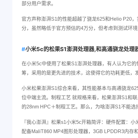
部分用户需求。
官方声称澎湃S1的性能超越了骁龙625和Helio P2
分，虽然略低于官方预估的4万分，但考虑到测试环
小米5c的松果S1澎湃处理器,和高通骁龙处理器
在小米5c中使用了松果S1澎湃处理器，有人认为它的
筹，采用的是更先进的技术，这使得它的功耗更低，
小米松果澎湃S1综合来看，其性能基本与高通骁龙62
位中端主流。制程工艺 就规格来看，松果澎湃S1和联发科
的28nm HPC＋制程工艺。那么，为啥澎湃S1不能选
『我心澎湃』松果s1小米5c开箱简评：硬件配置：小
配备MaliT860 MP4图形处理器，3GB LPDDR