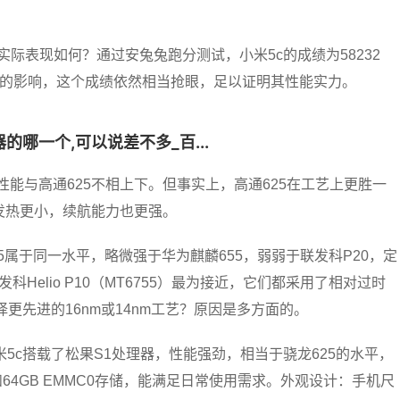
0，实际表现如何？通过安兔兔跑分测试，小米5c的成绩为58232
境的影响，这个成绩依然相当抢眼，足以证明其性能实力。
的哪一个,可以说差不多_百...
性能与高通625不相上下。但事实上，高通625在工艺上更胜一
发热更小，续航能力也更强。
5属于同一水平，略微强于华为麒麟655，弱弱于联发科P20，定
Helio P10（MT6755）最为接近，它们都采用了相对过时
择更先进的16nm或14nm工艺？原因是多方面的。
米5c搭载了松果S1处理器，性能强劲，相当于骁龙625的水平，
3内存和64GB EMMC0存储，能满足日常使用需求。外观设计：手机尺