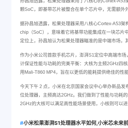
孙昌旭透露，松果处理器采用了八核心的Cortex-A
颗SoC，即基带芯片被整合在单个芯片中，无需额外
据孙昌旭透露，松果处理器采用八核心Cortex-A53
chip（SoC），意味着它将基带功能集成在一块芯
定位上，孙昌旭认为松果处理器瞄准的是中端市场，其竞争
作为小米公司首款手机芯片，澎湃S1定位中高端市场，采用高能
计保证性能与功耗的完美平衡：大核为主频2GHz四核ARM Co
用Mali-T860 MP4，旨在以更低的能耗提供绝佳的性
今天下午 2 点，小米在北京国家会议中心举办新品发
位处理器，主频高达2GHz。我们做到了性能与功耗
2GHz的大核可以满足高性能场景使用，小核则可以
小米松果澎湃S1处理器水平如何,小米芯未来前