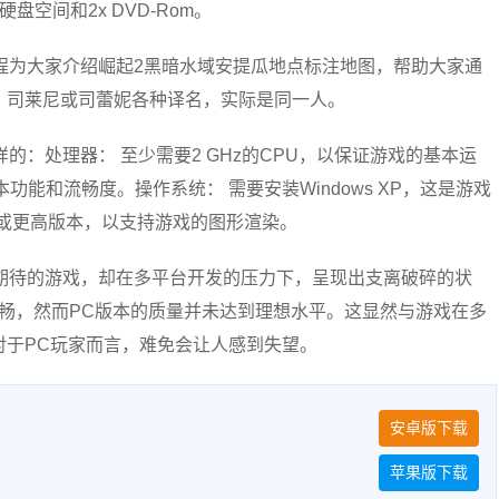
硬盘空间和2x DVD-Rom。
程为大家介绍崛起2黑暗水域安提瓜地点标注地图，帮助大家通
、司莱尼或司蕾妮各种译名，实际是同一人。
的：处理器： 至少需要2 GHz的CPU，以保证游戏的基本运
本功能和流畅度。操作系统： 需要安装Windows XP，这是游戏
 0或更高版本，以支持游戏的图形渲染。
期待的游戏，却在多平台开发的压力下，呈现出支离破碎的状
流畅，然而PC版本的质量并未达到理想水平。这显然与游戏在多
对于PC玩家而言，难免会让人感到失望。
安卓版下载
苹果版下载