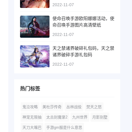
2022-11-07
使命召唤手游欧阳娜娜活动，使
命召唤手游图片高清壁纸
2022-11-07
天之禁诸界破碎礼包码，天之禁
诸界破碎手游礼包码
2022-11-07
热门标签
鬼泣攻略
美杜莎传奇
丛林战役
焚天之怒
神宠无限抽
太古封魔录2
九州世界
月影别墅
天刀大嘴巴
手游gm服是什么意思