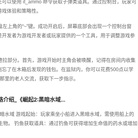
以使用 it_ammo 命令获取子弹类道具。通过控制台，玩家可
游戏体验和策略性。
盘左上角的“~”键。成功开启后，屏幕底部会出现一个控制台窗
是开发者为游戏开发者或玩家提供的一个工具，用于调整游戏参
德拉部分。首先，游戏开始时主角会被唤醒，记得在房间内收集
忘了在木箱后发现的钱包。在监狱内，你可以花费500点以学
与那里的老人交流，获取下一步指示。
绍_《崛起2:黑暗水域...
暗水域 游戏起始：玩家乘坐小船进入黑暗水域，需使用船上的
生物。 钓鱼获取道具：通过钓鱼可获得增加生命值的药水或增加