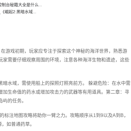
制台秘籍大全是什么...
崛起2:黑暗水域...
：在游戏初期，玩家应专注于探索这个神秘的海洋世界，熟悉游
，玩家需要仔细观察周围的环境，注意各种海洋生物和遗迹，这些
黑暗水域，需使用船上的探照灯照亮前方。 躲避危险：在水中需
得增加生命值的药水或增加攻击力的武器等有用道具。第二章：寻
岛屿的任务。
的标注地图攻略将助你一臂之力。攻略顺序从1到9以及A到B，
源，如普通药草。