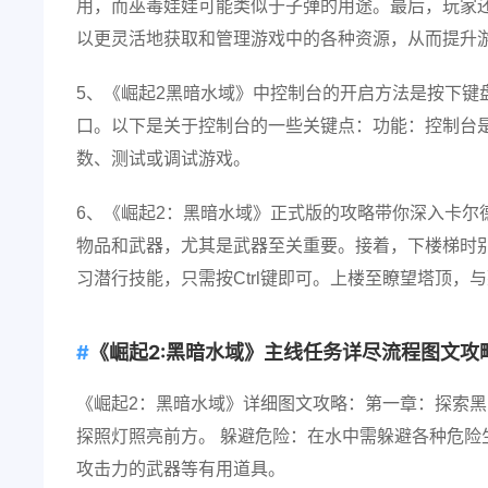
用，而巫毒娃娃可能类似于子弹的用途。最后，玩家还可
以更灵活地获取和管理游戏中的各种资源，从而提升
5、《崛起2黑暗水域》中控制台的开启方法是按下键
口。以下是关于控制台的一些关键点：功能：控制台
数、测试或调试游戏。
6、《崛起2：黑暗水域》正式版的攻略带你深入卡尔
物品和武器，尤其是武器至关重要。接着，下楼梯时别
习潜行技能，只需按Ctrl键即可。上楼至瞭望塔顶，
《崛起2:黑暗水域》主线任务详尽流程图文攻略介
《崛起2：黑暗水域》详细图文攻略：第一章：探索黑
探照灯照亮前方。 躲避危险：在水中需躲避各种危险
攻击力的武器等有用道具。