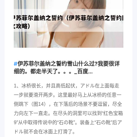
伊苏菲尔盖纳之誓约雪山什么过?我要很详
细的。都走半天了。。。_百度...
1、冰桥很长，并且高低起伏，アドル在上面每走
一步就要滑开两步。这里最好马上从冰桥的任意一
侧跳下（图14），在下落后的场景不要逗留，尽全
力向左下一直走。在尽头的洞里可以找到“红色宝箱
9”从中取得传说中的“石の靴”。装备上“石の靴”后ア
ドル就不会在冰面上打滑了。