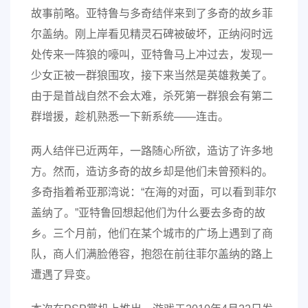
故事前略。亚特鲁与多奇结伴来到了多奇的故乡菲
尔盖纳。刚上岸看见精灵石碑被破坏，正纳闷时远
处传来一阵狼的嚎叫，亚特鲁马上冲过去，发现一
少女正被一群狼围攻，接下来当然是英雄救美了。
由于是首战自然不会太难，杀死第一群狼会有第二
群增援，趁机熟悉一下新系统——连击。
两人结伴已近两年，一路随心所欲，造访了许多地
方。然而，造访多奇的故乡却是他们未曾预料的。
多奇指着希亚那湾说：“在海的对面，可以看到菲尔
盖纳了。”亚特鲁回想起他们为什么要去多奇的故
乡。三个月前，他们在某个城市的广场上遇到了商
队，商人们满脸倦容，抱怨在前往菲尔盖纳的路上
遭遇了异变。