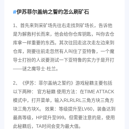
伊苏菲尔盖纳之誓约怎么刷矿石
1、首先来到采矿场先往右走找到矿场长，告诉他
是为解救村长而来，他会给你仓库钥匙，叫你去仓
库拿一样重要的东西。其次往回走这次走左边来到
仓库，刚要往前走忽然有人叫住了亚特鲁，一个魔
导士打扮的人说要测试一下亚特鲁的实力于是开打
——谜之魔导士·杜兰。
2、《伊苏：菲尔盖纳之誓约》游戏秘籍主要包括
以下两种： 官方秘籍 使用方法：在TIME ATTACK
模式中，打开菜单，输入RLRLRL三角方块三角方
块三角方块X。 效果：等级提升至LV60，装备达到
最高等级，HP提升至999。但需要注意的是，使用
此秘籍后，TA时间会变为最大值。