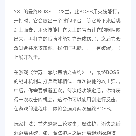
YSF的最终BOSS—+28兰，此BOSS用火技能打，
开打时，它会放出一个冰的平台，等它降下来后跳
到上面去，用火技能打它头上的宝石让它的眼睛露
出来，再打它的眼睛才能对它造成伤害，之后它会
双剑合并来攻击你，找准时机躲开，一有破绽，马
上展开攻击。
在游戏《伊苏：菲尔盖纳之誓约》中，最终BOSS
的战斗机制与打乒乓球相似，每次被他的攻击弹击
中后，你需要躲避五次。每次成功躲避后，你将获
得一次攻击的机会，这时你可以使用剑进行反击。
在游戏的进程中，你将会遇到两次最终BOSS。
玩家打法：首先躲避三轮攻击，魔法护盾消失之后
近距离猛砍，张开魔法护盾之后远离继续躲避攻