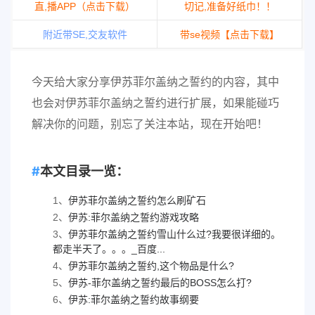
直,播APP（点击下载）
切记,准备好纸巾！！
附近带SE,交友软件
带se视频【点击下载】
今天给大家分享伊苏菲尔盖纳之誓约的内容，其中
也会对伊苏菲尔盖纳之誓约进行扩展，如果能碰巧
解决你的问题，别忘了关注本站，现在开始吧！
本文目录一览：
1、
伊苏菲尔盖纳之誓约怎么刷矿石
2、
伊苏:菲尔盖纳之誓约游戏攻略
3、
伊苏菲尔盖纳之誓约雪山什么过?我要很详细的。
都走半天了。。。_百度...
4、
伊苏菲尔盖纳之誓约,这个物品是什么?
5、
伊苏-菲尔盖纳之誓约最后的BOSS怎么打?
6、
伊苏:菲尔盖纳之誓约故事纲要