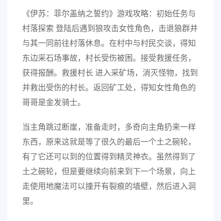
《伊苏：菲尔盖纳之誓约》游戏攻略：初始任务与
村落探索 登陆后遇到狼攻击女性角色，击退狼群并
与其一同前往村落休息。在村中与村民交谈，得知
东边采石场事故，村长受伤被困。接受救援任务，
获得报酬。救援村长 进入采矿场，消灭怪物，找到
并救出受伤的村长。返回矿工处，得知女性角色的
哥哥是金发骑士。
当主角跳过断崖，准备走时，多奇向主角扔来一样
东西，原来这就是等了很久的最后一个土之碗轮，
有了它还可以到的位置得到精灵神衣。虽然得到了
土之碗轮，但是要继续向前来到下一个场景，向上
走使用地魔法可以撞开有裂痕的墙壁，然后进入洞
里。