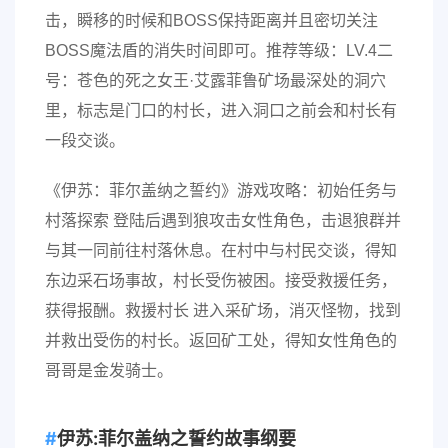
击，瞬移的时候和BOSS保持距离并且密切关注
BOSS魔法盾的消失时间即可。推荐等级：LV.4二
号：苍色的死之女王·艾露菲鲁矿场最深处的洞穴
里，标志是门口的村长，进入洞口之前会和村长有
一段交谈。
《伊苏：菲尔盖纳之誓约》游戏攻略：初始任务与
村落探索 登陆后遇到狼攻击女性角色，击退狼群并
与其一同前往村落休息。在村中与村民交谈，得知
东边采石场事故，村长受伤被困。接受救援任务，
获得报酬。救援村长 进入采矿场，消灭怪物，找到
并救出受伤的村长。返回矿工处，得知女性角色的
哥哥是金发骑士。
伊苏:菲尔盖纳之誓约故事纲要