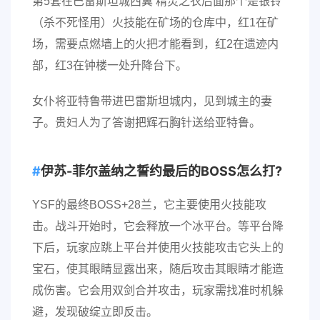
第5套在巴雷斯坦城西翼 精灵之衣后面那个是银铃
（杀不死怪用）火技能在矿场的仓库中，红1在矿
场，需要点燃墙上的火把才能看到，红2在遗迹内
部，红3在钟楼一处升降台下。
女仆将亚特鲁带进巴雷斯坦城内，见到城主的妻
子。贵妇人为了答谢把辉石胸针送给亚特鲁。
伊苏-菲尔盖纳之誓约最后的BOSS怎么打?
YSF的最终BOSS+28兰，它主要使用火技能攻
击。战斗开始时，它会释放一个冰平台。等平台降
下后，玩家应跳上平台并使用火技能攻击它头上的
宝石，使其眼睛显露出来，随后攻击其眼睛才能造
成伤害。它会用双剑合并攻击，玩家需找准时机躲
避，发现破绽立即反击。