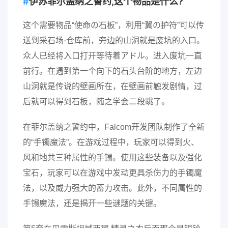
伊苏菲尔盖纳之誓约,这个物品是什么?
这个需要物品“使命の石板”，利用“翼の护符”可以传
送到采石场·仓库前，旁边的山洞就是废坑的入口。
众人已经将入口打开等待着アドル。进入废坑一直
前行。在遇到第一个向下的石头台阶的地方，左边
山洞就是传说的壁画所在，在壁画前触发剧情，过
后就可以得到石板，随之学会二段跳了。
在菲尔盖纳之誓约中，Falcom开发团队制作了全新
的“手镯魔法”。在游戏过程中，玩家可以得到火、
风和地共三种属性的手镯。使用这些装备以及强化
宝石，玩家可以在游戏中发动更具杀伤力的手镯魔
法，以及威力强大的蓄力攻击。此外，不同属性的
手镯魔法，还是揭开一些谜题的关键。