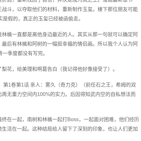
王战斗，以夺取他们的材料，重新制作玉玺。楼下那位朋友可能
实是假的，真正的玉玺已经被函偷走。
说林檎一直都是离他身边最近的人。其实从那一句就可以确定阿
，最后有林檎和阿树的一幅挺幸福的情侣画。所以我个人认为阿
第一季度都没有写完。
了梨花，绘美理和啊葛告白（我记得他好像接受了）。
场：第1卷第1话 亲人：雾久（奇力克）（前任石之王，希姆的双
再无重力空间内100%的实力。后因得知武内空的自私想法而
终在一起，南树和林檎一起打Boss，一起面对困难，他们经历
地生活在一起。这种结局给人留下了深刻的印象，也让人们更加