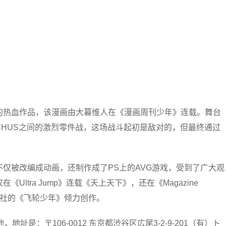
的热血作品，该漫画由大暮维人在《漫画周刊少年》连载。舞台
ACCHUS之间的激烈零件战，这场战斗起初是敌对的，但最终通过
仅被改编成动画，还制作成了PS上的AVG游戏，受到了广大观
ltra Jump》连载《天上天下》，还在《Magazine
为讲谈社的《飞轮少年》倾力创作。
，地址是：〒106-0012 东京都渋谷区広尾3-2-9-201（有）ト