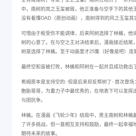
中，南树的岚之玉玺被毁，他正准备与空手下的其他
没有看懂OAD（原创动画），南树得到的风之玉玺其
可惜由于枢受伤不能调律，后来阿树选择了林檎，他
树的心意了。在与空之王对决结束后，漫画接近结尾
树是选择了林檎。至于动画里才25集（好像是吧）连
最终空和宙被打败，林檎和阿树在一起并且成功救出
希姆原本是支持空的··但是后来却反帮树了··首次登
胞胎哥哥，为重力子中最优秀的，在地表下可以发挥出
与团抗争。
林檎。在漫画《飞轮少年》结局中，男主南树和林檎最
了许多挑战，但一直相互支持和鼓励，最终一起幸福
期待未来的故事。