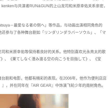
enken与共演者RUN&GUN的上山龙司和米原幸佑关系亲密，
tsuya－最爱なる者の侧へ」等作品，与动画出演相同角色的
此外，他还参与了各种舞台剧如「リンダリンダラバーソウル」、「マ
龙司和米原幸佑等保持着良好的关系。他特别喜欢光永亮太的歌
EAT》、《果てしなく澄み渡る空の向こうを目指して》、《宝
台剧和电影，他都有精彩的表现。在2006年，他作为便利店店
at」』，并在同年在『AIR GEAR』中饰演飞轮少年的南树角色。