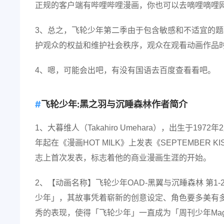
正规的客户端有哔哩哔哩漫画，你也可以去嘀哩嘀哩
3、总之，飞轮少年第二季由于包含敏感和不适宜的
护观众的权益和维护社会秩序，观众在观看动画作品
4、嗯，可能会出吧，有没有国语去百度查看看吧。
飞轮少年:黑之羽与沉睡森林作者简介
1、大暮维人（Takahiro Umehara），出生于1
年起在《漫画HOT MILK》上发表《SEPTEMBER KI
志上首次发表，标志着他的商业漫画生涯的开始。
2、【动画名称】飞轮少年OAD-黑翼与沉睡森林 第1-
少年」，其故事凭着崭新的创意设定、角色要多美有
秀的表现，使得「飞轮少年」一直成为「周刊少年Mag