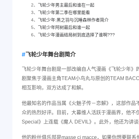
2、
飞轮少年男主最后和谁在一起
3、
飞轮少年第二季在哪里能看
4、
飞轮少年:黑之羽与沉睡森林作者简介
5、
飞轮少年阿树最后和谁一起
6、
飞轮少年漫画结局树到底选择了谁啊???
飞轮少年舞台剧简介
飞轮少年舞台剧是一部改编自人气漫画《飞轮少年》
剧聚焦于漫画主角TEAM小鸟丸与原创的TEAM B
相互影响，双方达成了和解。
他最知名的作品当属《火魅子传－恋解》，这部作品不
众的热烈好评。目前，大暮维人活跃于漫画界，他不仅在《U
Special》上连载《魔人 DEVIL》。此外，他还
他的粉丝俱乐部是masse ci macce，如果你想要联系他