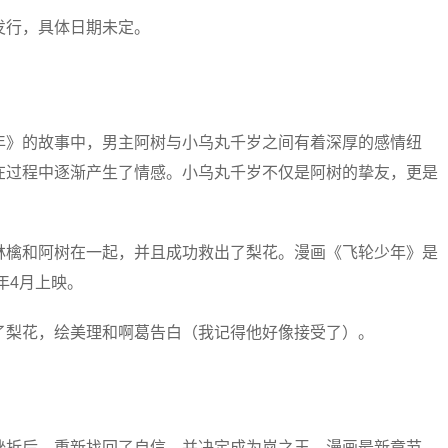
发行，具体日期未定。
年》的故事中，男主阿树与小乌丸千岁之间有着深厚的感情纽
在过程中逐渐产生了情感。小乌丸千岁不仅是阿树的挚友，更是
林檎和阿树在一起，并且成功救出了梨花。漫画《飞轮少年》是
年4月上映。
了梨花，绘美理和啊葛告白（我记得他好像接受了）。
挫折后，重新找回了自信，并决定成为岚之王。漫画最新章节