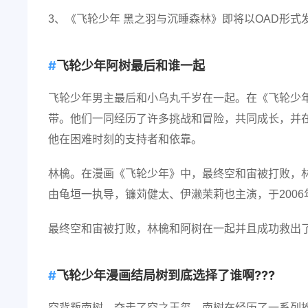
3、《飞轮少年 黑之羽与沉睡森林》即将以OAD形式
飞轮少年阿树最后和谁一起
飞轮少年男主最后和小乌丸千岁在一起。在《飞轮少
带。他们一同经历了许多挑战和冒险，共同成长，并
他在困难时刻的支持者和依靠。
林檎。在漫画《飞轮少年》中，最终空和宙被打败，
由龟垣一执导，镰苅健太、伊濑茉莉也主演，于2006
最终空和宙被打败，林檎和阿树在一起并且成功救出
飞轮少年漫画结局树到底选择了谁啊???
空背叛南树，夺走了空之玉玺。南树在经历了一系列