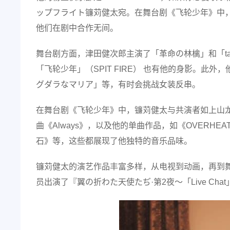
ップフライト镰苅健太宛。在舞台剧《飞轮少年》中，k
他们在剧中合作无间。
舞台剧方面，津田健次郎主演了「革命の林檎」和「ta
「飞轮少年」（SPIT FIRE） 也有他的身影。
グダラなマリア」等，有时会挑战女装反串。
在舞台剧《飞轮少年》中，镰苅健太与共演者如上山
曲《Always》，以及他的单曲作品，如《OVERH
石》等，这些都展现了他独特的音乐品味。
镰苅健太的演艺作品丰富多样，从电视到动画，再到舞
员出演了『翼の折わた天使たぢ·第2夜～「Live Ch