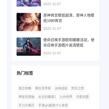
2022-11-07
原神宵宫壁纸超清，原神人物壁
纸1080宵宫
2022-11-07
使命召唤手游欧阳娜娜活动，使
命召唤手游图片高清壁纸
2022-11-07
热门标签
鬼泣攻略
美杜莎传奇
丛林战役
焚天之怒
神宠无限抽
太古封魔录2
九州世界
月影别墅
天刀大嘴巴
手游gm服是什么意思