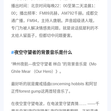
播出时间：北京时间每晚22：00至第二天凌晨1：
00；播出频率：FM89兆赫，AM792千赫。成都交
通广播，FM94，主持人唐朝。声音超级诱人哦，
专门为被人解决情感类问题，就是说话挺犀利的不
太给人留面子，但都切中问题要害。
夜空守望者的背景音乐是什么
“神州夜航—夜空守望者 林白 ”的背景音乐是《Mo
Ghile Mear （Our Hero）》。
最好听的就是魔戒插曲concerning hobbits 和阿甘
正传forrest gump这两首轻音乐了。
在夜空里守望电波，在电波里守望真情…… ——千