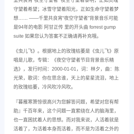
里共良宵“夜空守望者” 夜空守望着黎明，正如灵魂
守望着希望；冰雪守望着阳光，正如生命守望着梦
想…… ——千里共良宵“夜空守望者”背景音乐可能
是94年的电影 阿甘正传 里的开头曲 forrest gump
suite 如果您认为答案不正确请再补充哦。
《虫儿飞》。根据地上的玫瑰枯萎是《虫儿飞》原
唱是儿歌，专辑：《夜空守望者节目背景音乐精
选》，发行时间：2000-01-01，词：林夕，曲：陈
光荣，歌词：你在思念谁，天上的星星流泪，地上
的玫瑰枯萎，冷风吹冷风吹。
『暮雁寒箫惊很高兴为您解答问题，希望对您有帮
助』千百年来，这个问题一直萦绕在人的脑海里，
也一直困扰着人的思想。而对我来说，人活着就是
活着了，为活着本身而活着，而不是为活着之外的