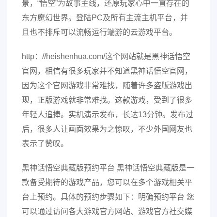
景，“悟空”为故事主线，还原玩家心中一直存在的
东方魔幻世界。登陆PC及所有主流主机平台，并
且也不排斥可以流畅运行端游的云游戏平台。
http：//heishenhua.com/这个网站就是黑神话悟空
官网，相信有很多玩家并不知道黑神话悟空官网，
因为这个官网游戏非常难找，随着许多盗版游戏出
现，正版游戏就非常难找。这款游戏，受到了很多
年轻人追捧。实机演示发布，长达13分钟。发布过
后，很多人让画面效果为之惊叹，不少外国网友也
表示了赞叹。
黑神话悟空典藏版预约平台 黑神话悟空典藏版是一
款备受期待的游戏产品，您可以在多个游戏相关平
台上预约。具体的预约步骤如下：明确预约平台 您
可以通过访问各大游戏官方网站、游戏官方社交媒