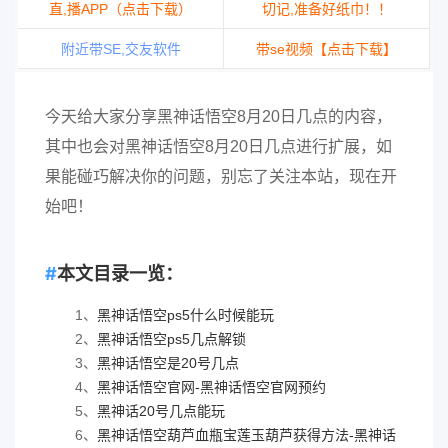
直,播APP（点击下载）
切记,准备好纸巾！！
附近带SE,交友软件
带se视频【点击下载】
今天给大家分享黑神话悟空8月20日几点的内容，
其中也会对黑神话悟空8月20日几点进行扩展，如
果能碰巧解决你的问题，别忘了关注本站，现在开
始吧！
本文目录一览：
1、
黑神话悟空ps5什么时候能玩
2、
黑神话悟空ps5几点解锁
3、
黑神话悟空是20号几点
4、
黑神话悟空官网-黑神话悟空官网预约
5、
黑神话20号几点能玩
6、
黑神话悟空葫芦血瓶宝莲玉葫芦获得方法-黑神话