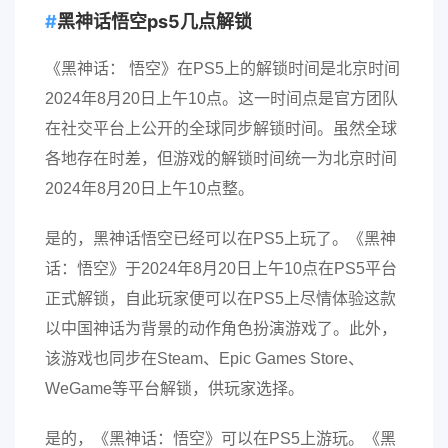
黑神话悟空ps5几点解锁
《黑神话： 悟空》在PS5上的解锁时间是北京时间
2024年8月20日上午10点。这一时间点是官方团队
在社交平台上公开的全球同步解锁时间。虽然全球
各地存在时差，但游戏的解锁时间统一为北京时间
2024年8月20日上午10点整。
是的，黑神话悟空已经可以在PS5上玩了。《黑神
话：悟空》于2024年8月20日上午10点在PS5平台
正式解锁，自此玩家便可以在PS5上尽情体验这款
以中国神话为背景的动作角色扮演游戏了。此外，
该游戏也同步在Steam、Epic Games Store、
WeGame等平台解锁，供玩家选择。
是的，《黑神话：悟空》可以在PS5上游玩。《黑