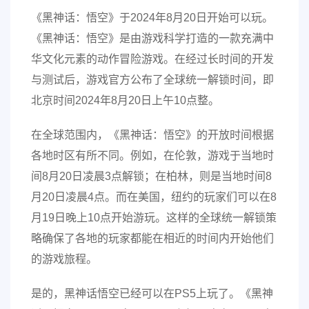
《黑神话：悟空》于2024年8月20日开始可以玩。
《黑神话：悟空》是由游戏科学打造的一款充满中
华文化元素的动作冒险游戏。在经过长时间的开发
与测试后，游戏官方公布了全球统一解锁时间，即
北京时间2024年8月20日上午10点整。
在全球范围内，《黑神话：悟空》的开放时间根据
各地时区有所不同。例如，在伦敦，游戏于当地时
间8月20日凌晨3点解锁；在柏林，则是当地时间8
月20日凌晨4点。而在美国，纽约的玩家们可以在8
月19日晚上10点开始游玩。这样的全球统一解锁策
略确保了各地的玩家都能在相近的时间内开始他们
的游戏旅程。
是的，黑神话悟空已经可以在PS5上玩了。《黑神