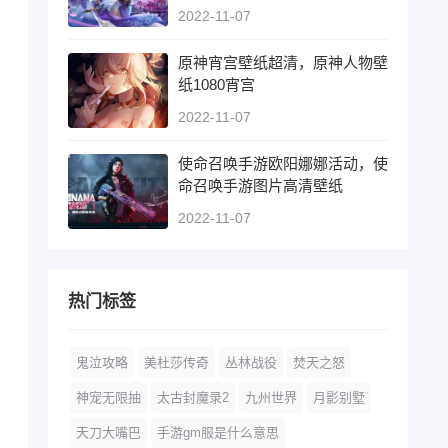
2022-11-07
原神宵宫壁纸超清，原神人物壁
纸1080宵宫
2022-11-07
使命召唤手游欧阳娜娜活动，使
命召唤手游图片高清壁纸
2022-11-07
热门标签
鬼泣攻略
美杜莎传奇
丛林战役
焚天之怒
神宠无限抽
太古封魔录2
九州世界
月影别墅
天刀大嘴巴
手游gm服是什么意思