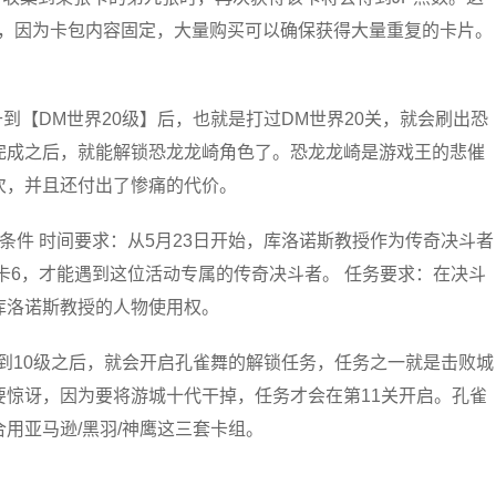
取，因为卡包内容固定，大量购买可以确保获得大量重复的卡片。
到【DM世界20级】后，也就是打过DM世界20关，就会刷出恐
完成之后，就能解锁恐龙龙崎角色了。恐龙龙崎是游戏王的悲催
次，并且还付出了惨痛的代价。
条件 时间要求：从5月23日开始，库洛诺斯教授作为传奇决斗者
卡6，才能遇到这位活动专属的传奇决斗者。 任务要求：在决斗
库洛诺斯教授的人物使用权。
升到10级之后，就会开启孔雀舞的解锁任务，任务之一就是击败城
惊讶，因为要将游城十代干掉，任务才会在第11关开启。孔雀
用亚马逊/黑羽/神鹰这三套卡组。