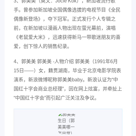
3、郭美美（英文：Jocie Kok），新加坡流行歌
手。曾参加新加坡全国偶像选拔的电视节目《全民
偶像新登场》，夺下冠军。正式发行个人专辑之
前，在新加坡以漫画人物出现在萤光幕前，演唱
《老鼠爱大米》，迅速获得新马一带歌迷朋友的喜
爱，创下惊人的销售纪录。
4、郭美美 郭美美 -人物介绍 郭美美（1991年6月
15日——）女，籍贯湖南，毕业于北京电影学院表
演系，新浪微博昵称郭美美baby。新浪认证为“中
国红十字会商业总经理”，因在网上炫富，并牵扯上
“中国红十字会”而引起广泛关注及争议。