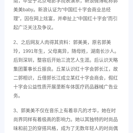
南，毕业于北京电影学院表演系，新浪微博昵称郭
美美baby。新浪认证为“中国红十字会商业总经
理”，因在网上炫富，并牵扯上“中国红十字会”而引
起广泛关注及争议。
2、之后网友人肉得其资料：郭美美，原名郭美
玲，1991年生，父母离异，随母姓，湖南长沙人。
后到深圳，整容后开始三流艺人生涯。后认识天略
集团董事长丘振良。丘某认识红十字会郭长江，故
二郭相识，丘借郭长江成立某红十字会商会，假红
十字会公益性质开展垄断车体医疗药品器械广告业
务。
3、郭美美不仅在音乐上有着非凡的才华，她在时
尚界同样有着极高的影响力。她以其独特的时尚品
味和前卫的穿搭风格，成为了无数年轻人的时尚偶