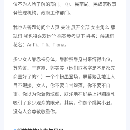
位不为人所了解的部门。 ①、民宗局。民族宗教事
务管理机构，政府工作部门。
我也去答题访问个人页 关注 展开全部 女主角么 薛
凯琪 我也特喜欢她^^ 档案参考见下 姓名：薛凯琪
花名：Ar Fi、Fifi、Fiona。
多少女人靠赤裸身体，靠脸蛋靠身材来博得出位，
苏紫紫、干露露、郭美美（她们取名字是不是都先
商量好了的？）一个个粉墨登场，屏幕繁乱地让人
目不暇接。女人，你不要自甘堕落，你不要不自
重。你以为你骄傲炫耀、肤浅地在屏幕上袒胸露乳
吸引了多少观众的眼光，其实，你像个跳梁小丑，
没有人会尊敬敬重你。