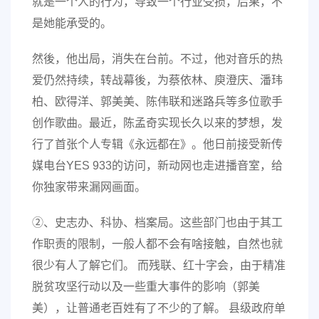
就是一个人的行为，导致一个行业受损，后果，不
是她能承受的。
然後，他出局，消失在台前。不过，他对音乐的热
爱仍然持续，转战幕後，为蔡依林、庾澄庆、潘玮
柏、欧得洋、郭美美、陈伟联和迷路兵等多位歌手
创作歌曲。最近，陈孟奇实现长久以来的梦想，发
行了首张个人专辑《永远都在》。他日前接受新传
媒电台YES 933的访问，新动网也走进播音室，给
你独家带来漏网画面。
②、史志办、科协、档案局。这些部门也由于其工
作职责的限制，一般人都不会有啥接触，自然也就
很少有人了解它们。 而残联、红十字会，由于精准
脱贫攻坚行动以及一些重大事件的影响（郭美
美），让普通老百姓有了不少的了解。 县级政府单