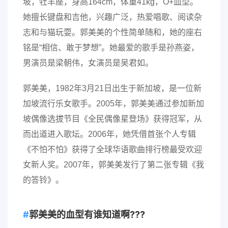
坡，牡羊座，身高164cm，体重41kg，O+血型。
她擅长键盘和吉他，兴趣广泛，热爱唱歌、阅读杂
志和与猫玩耍。郭美美的个性简单随和，她的座右
铭是“相信、敢于梦想”。她最爱的歌手是孙燕姿，
男演员是梁朝伟，女演员是吴君如。
郭美美，1982年3月21日出生于新加坡，是一位新
加坡流行乐女歌手。2005年，郭美美通过参加新加
坡偶像选拔节目《全民偶像星登场》获得冠军，从
而出道进入歌坛。2006年，她凭借首张个人专辑
《不怕不怕》获得了全球华语歌曲排行榜最受欢迎
女新人奖。2007年，郭美美发行了第二张专辑《我
的答铃》。
郭美美的血型有谁知道啊???