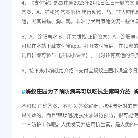
4、《支付宝》蚂蚁庄园2023年2月1日每日一题答案
答案：A、猫和狗 答案解析 爬行动物、鸟、非人哺
嚏，尤其是猫、狗、鸡。非洲野犬用喷嚏交流一些信
5、A、涂肥皂水 B、用力拔拽 正确答案：A、涂肥
可以在本站下载支付宝app。打开支付宝后，在顶部
饲料】即可参与【庄园小课堂】。同时还有其他的任
6、接下来小编就给介绍下支付宝蚂蚁庄园小课堂今
蚂蚁庄园为了预防病毒可以吃抗生素吗介绍_蚂
不可以 正确答案：不可以 答案解析：抗生素针对的
是无效的。而且“错误”服用抗生素进行预防，很可能
个人防护工作哦。人类发现并应用抗生素，是人类的