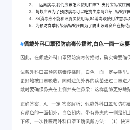
2、
...远离病毒,我们应该怎么使用口罩?_支付宝蚂蚁庄园小
3、
蚂蚁庄园为了预防病毒可以吃抗生素吗介绍_蚂蚁庄园为
4、
84消毒液不能和洁厕灵使用吗,84消毒液使用注意事
5、
为预防春季传染病蚂蚁庄园为了防止玻璃窗户在梅花台
佩戴外科口罩预防病毒传播时,白色一面一定要朝
因此，在佩戴外科口罩预防病毒传播时，确实需要确
佩戴外科口罩预防病毒传播时，白色一面一定要朝里
更好地被口罩吸收，同时避免外界的病菌通过口罩进
戴时要确保鼻夹在上侧并夹住鼻梁：这样能够更好地
正确答案：A、一定 答案解析：佩戴外科口罩预防病
有颜色的一面朝外，白色朝内。带有鼻夹的一侧是朝
下颌。一次性医用外科口罩正确佩戴方法：（1）快