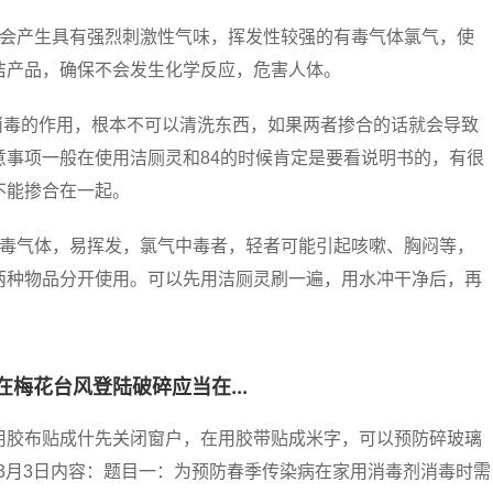
则会产生具有强烈刺激性气味，挥发性较强的有毒气体氯气，使
洁产品，确保不会发生化学反应，危害人体。
是消毒的作用，根本不可以清洗东西，如果两者掺合的话就会导致
事项一般在使用洁厕灵和84的时候肯定是要看说明书的，有很
不能掺合在一起。
有毒气体，易挥发，氯气中毒者，轻者可能引起咳嗽、胸闷等，
两种物品分开使用。可以先用洁厕灵刷一遍，用水冲干净后，再
梅花台风登陆破碎应当在...
用胶布贴成什先关闭窗户，在用胶带贴成米字，可以预防碎玻璃
年3月3日内容：题目一：为预防春季传染病在家用消毒剂消毒时需