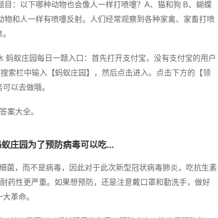
 题目：以下哪种动物也会像人一样打喷嚏？A、猫和狗 B、蝴蝶
乳动物和人一样有喷嚏反射。人们经常观察到各种家禽、家畜打喷
息。
皂水 蚂蚁庄园每日一题入口：首先打开支付宝，没有支付宝的用户
的搜索栏中输入【蚂蚁庄园】，然后点击进入。点击下方的【领
务可以去做哦。
日答案大全。
蚁庄园为了预防病毒可以吃...
是细菌，而不是病毒，因此对于此次新型冠状病毒肺炎，吃抗生素
使耐药性更严重。如果想预防，还是注意戴口罩和勤洗手，做好
一大革命。