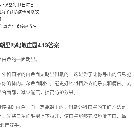
课堂2月1日每日...
了预防病毒可以吃...
项
风登陆破碎应当在...
里吗蚂蚁庄园4.13答案
保白色的一面朝里。
。外科口罩的白色面是朝里佩戴的：这是为了让你呼出的气息能
入你的体内。深色面朝外，能更好地阻挡外界的杂质和病菌。佩
贴合面部，减少漏气，提高防护效果。
毒传播时白色一面一定要朝里的。佩戴外科口罩的正确方法是：
上，先将口罩的皱褶上下拉开，使口罩能够完整地覆盖口、鼻、
速消毒双手。