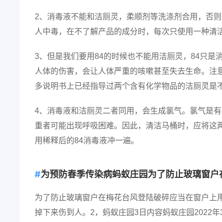
2、消毒液不能和洁厕灵，柔顺剂等洗涤剂合用，否
人中毒，在不了解产品的成分时，每次只使用一种清
3、但是我们要用84的时候也不能用洁厕灵，84只
人体的伤害，会让人体严重的咳嗽甚至失去生命。注意
多说明书上已经指导过两个含有化学物品的洁厕灵是
4、消毒液和洁厕灵二者同用，会生成氯气。氯气是
重者可能出现呼吸困难。因此，清洁马桶时，应将这
用稀释后的84消毒液冲一遍。
为预防春季传染病蚂蚁庄园为了防止玻璃窗户在
为了防止玻璃窗户在梅花台风登陆破碎应当在窗户上
掉下来伤到人。2，蚂蚁庄园3日内容蚂蚁庄园2022