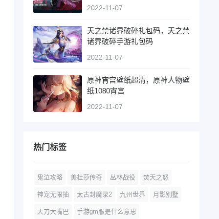
2022-11-07
天之禁诸界破碎礼包码，天之禁
诸界破碎手游礼包码
2022-11-07
原神宵宫壁纸超清，原神人物壁
纸1080宵宫
2022-11-07
热门标签
鬼泣攻略
美杜莎传奇
丛林战役
焚天之怒
神宠无限抽
太古封魔录2
九州世界
月影别墅
天刀大嘴巴
手游gm服是什么意思