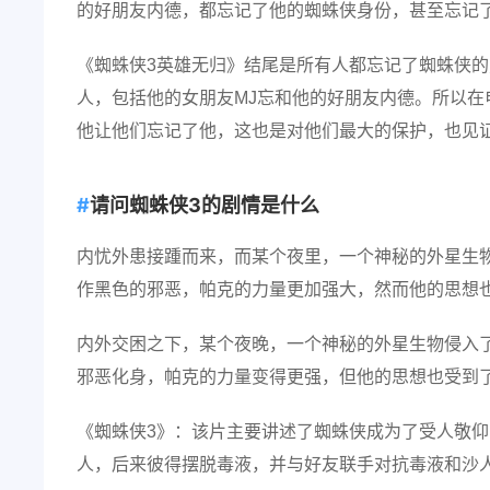
的好朋友内德，都忘记了他的蜘蛛侠身份，甚至忘记
《蜘蛛侠3英雄无归》结尾是所有人都忘记了蜘蛛侠的
人，包括他的女朋友MJ忘和他的好朋友内德。所以在
他让他们忘记了他，这也是对他们最大的保护，也见
请问蜘蛛侠3的剧情是什么
内忧外患接踵而来，而某个夜里，一个神秘的外星生物
作黑色的邪恶，帕克的力量更加强大，然而他的思想
内外交困之下，某个夜晚，一个神秘的外星生物侵入了
邪恶化身，帕克的力量变得更强，但他的思想也受到
《蜘蛛侠3》：该片主要讲述了蜘蛛侠成为了受人敬仰
人，后来彼得摆脱毒液，并与好友联手对抗毒液和沙