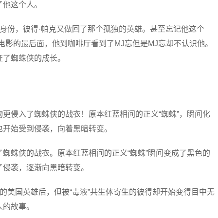
了他这个人。
身份，彼得·帕克又做回了那个孤独的英雄。甚至忘记他这个
电影的最后面，他到咖啡厅看到了MJ忘但是MJ忘却不认识他。
证了蜘蛛侠的成长。
更侵入了蜘蛛侠的战衣！原本红蓝相间的正义“蜘蛛”，瞬间化
也开始受到侵袭，向着黑暗转变。
蜘蛛侠的战衣。原本红蓝相间的正义“蜘蛛”瞬间变成了黑色的
了侵袭，逐渐向黑暗转变。
的美国英雄后，但被“毒液”共生体寄生的彼得却开始变得目中无
人的故事。