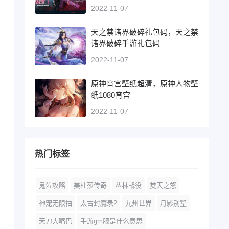
2022-11-07
天之禁诸界破碎礼包码，天之禁
诸界破碎手游礼包码
2022-11-07
原神宵宫壁纸超清，原神人物壁
纸1080宵宫
2022-11-07
热门标签
鬼泣攻略
美杜莎传奇
丛林战役
焚天之怒
神宠无限抽
太古封魔录2
九州世界
月影别墅
天刀大嘴巴
手游gm服是什么意思