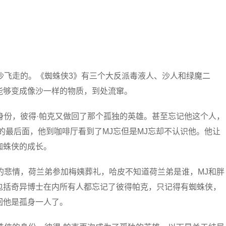
沙飞走的。《蜘蛛侠3》有三个大反派毒液人、沙人和绿魔二
能够变成像沙一样的物质，到处流窜。
身份，彼得·帕克又做回了那个孤独的英雄。甚至忘记他这个人，
的最后面，他到咖啡厅看到了MJ忘但是MJ忘却不认识他。他让
蜘蛛侠的成长。
的悲情，荷兰弟参加梅姨葬礼，哈皮不知道荷兰弟是谁，MJ和胖
包括奇异博士在内所有人都忘记了彼得帕克，只记得有蜘蛛侠，
回他是孤身一人了。