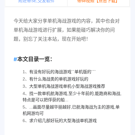
附近带SE,交友软件
带se视频【点击下载】
今天给大家分享单机海战游戏的内容，其中也会对
单机海战游戏进行扩展，如果能碰巧解决你的问
题，别忘了关注本站，现在开始吧！
本文目录一览：
1、
有没有好玩的海战游戏``单机版的```
2、
有什么海战类的单机游戏好玩的
3、
大型单机海战游戏单机小型海战游戏推荐
4、
找一款单机航海游戏,至少十年前的,能跑商和海战,
特点是可以把俘获的船...
5、
...画面尽量越华丽越好,已航海海战为主的游戏,单
机网游均可
6、
求介绍几部好玩的大型海战单机游戏