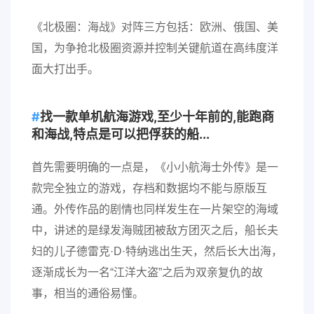
《北极圈：海战》对阵三方包括：欧洲、俄国、美
国，为争抢北极圈资源并控制关键航道在高纬度洋
面大打出手。
找一款单机航海游戏,至少十年前的,能跑商
和海战,特点是可以把俘获的船...
首先需要明确的一点是，《小小航海士外传》是一
款完全独立的游戏，存档和数据均不能与原版互
通。外传作品的剧情也同样发生在一片架空的海域
中，讲述的是绿发海贼团被敌方团灭之后，船长夫
妇的儿子德雷克·D·特纳逃出生天，然后长大出海，
逐渐成长为一名“江洋大盗”之后为双亲复仇的故
事，相当的通俗易懂。