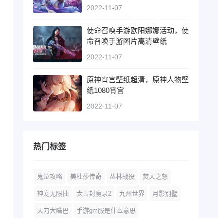
2022-11-07
使命召唤手游欧阳娜娜活动，使
命召唤手游图片高清壁纸
2022-11-07
原神宵宫壁纸超清，原神人物壁
纸1080宵宫
2022-11-07
热门标签
鬼泣攻略
美杜莎传奇
丛林战役
焚天之怒
神宠无限抽
太古封魔录2
九州世界
月影别墅
天刀大嘴巴
手游gm服是什么意思