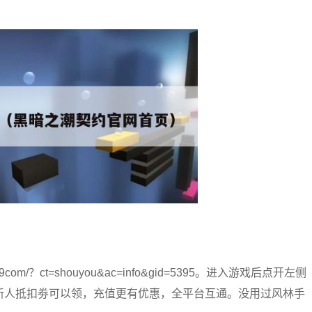
m/？ct=shouyou&ac=info&gid=5395。进入游戏后点开左侧
新人抵扣劵可以领，充值更有优惠，全平台互通。没用过风林手