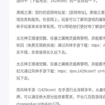
游APP（下载地址：1429com）的一定体验一下。
黑暗之潮：契约的官网地址是：[官网地址]。黑暗之
戏信息和服务。在官网上，玩家可以了解到游戏的最
新手玩家来说非常有用，可以帮助他们更好地了解游
太古神王猎魂觉醒、狂暴之翼精灵盛典黎明、异能都
轮回（免费无限刷充值）通过风林手游下载：https：//pro.14
实不错，非常值得长久玩下去。
太古神王猎魂觉醒、狂暴之翼精灵盛典黎明、异能都
纪元通过风林手游下载：https：//pro.1429com/？c
玩下去。
而风林手游（1429com）在手游行业深耕多年，从最
牌，可以满足绝大部分投资者需求，平台几百款游戏自由
ct=news&ac=info&id=179。