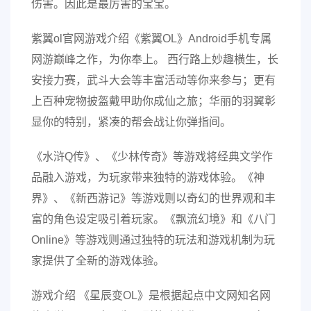
伤害。因此是最厉害的宝宝。
紫翼ol官网游戏介绍《紫翼OL》Android手机专属
网游巅峰之作，为你奉上。 西行路上妙趣横生，长
安接力赛，武斗大会等丰富活动等你来参与；更有
上百种宠物披盔戴甲助你成仙之旅；华丽的羽翼彰
显你的特别，紧凑的帮会战让你弹指间。
《水浒Q传》、《少林传奇》等游戏将经典文学作
品融入游戏，为玩家带来独特的游戏体验。《神
界》、《新西游记》等游戏则以奇幻的世界观和丰
富的角色设定吸引着玩家。《飘流幻境》和《八门
Online》等游戏则通过独特的玩法和游戏机制为玩
家提供了全新的游戏体验。
游戏介绍 《星辰变OL》是根据起点中文网知名网