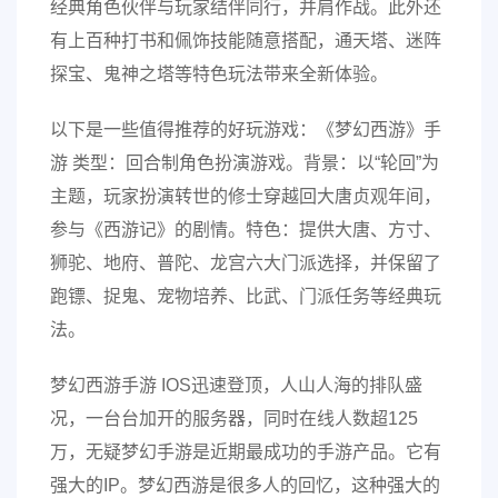
经典角色伙伴与玩家结伴同行，并肩作战。此外还
有上百种打书和佩饰技能随意搭配，通天塔、迷阵
探宝、鬼神之塔等特色玩法带来全新体验。
以下是一些值得推荐的好玩游戏：《梦幻西游》手
游 类型：回合制角色扮演游戏。背景：以“轮回”为
主题，玩家扮演转世的修士穿越回大唐贞观年间，
参与《西游记》的剧情。特色：提供大唐、方寸、
狮驼、地府、普陀、龙宫六大门派选择，并保留了
跑镖、捉鬼、宠物培养、比武、门派任务等经典玩
法。
梦幻西游手游 IOS迅速登顶，人山人海的排队盛
况，一台台加开的服务器，同时在线人数超125
万，无疑梦幻手游是近期最成功的手游产品。它有
强大的IP。梦幻西游是很多人的回忆，这种强大的