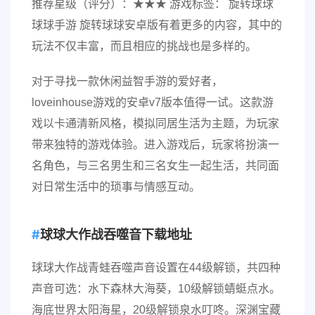
推荐星级（评分）：★★★ 游戏标签： 旋转球球
球球手游 旋转球球安卓版有着更多的内容，其中的
玩法不仅丰富，而且相应的挑战也是多样的。
对于寻找一款休闲益智手游的爱好者，
loveinhouse游戏的安卓v7版本值得一试。这款游
戏以卡通清新风格，模拟同居生活为主题，为玩家
带来独特的游戏体验。进入游戏后，玩家将扮演一
名角色，与三名男生和三名女生一起生活，共同面
对日常生活中的琐事与情感互动。
球球大作战吞噬音下载地址
球球大作战青蛙吞噬声音设置在44级解锁，共四种
声音可选：水下森林大海葵，10级解锁蜻蜓点水。
海底世界太阳海星，20级解锁泉水叮咚。深渊宝藏