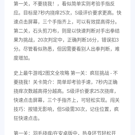
第一关，不要挠我！，看似简单实则考验手指反
应。目标是7秒内挠痒25次，S级评价要求更高。快
速点击屏幕，三个手指齐上，可以有效提高得分。
第二关，石头剪刀布，则是以快速判断对手出拳结
果为挑战，20次判定中，正确判断16分，错误扣3
分。尽管看似熟悉，但因需要看别人出拳判断，难
度增加。
史上最牛游戏2图文全攻略 第一关：疯狂挑战 - 不
要挠我！关卡简介：简单却考验手速，7秒内正确
挠痒次数越高得分越高。S级评价要求25次挠痒，
快速点击屏幕，三个手指齐上，可轻松实现。闯关
技巧：按错无影响，但S级需30次，记住位置，疯
狂快速点击。
第一关：羽毛挠痒/在安卓版中，热身环节轻松开