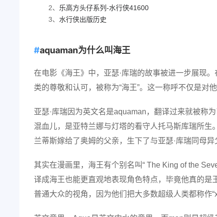
2、
乐高方头仔系列-水行侠41600
3、
水行侠出版历史
aquaman为什么叫海王
在电影《海王》中，亚瑟·库瑞的故事被进一步展现
类的尊敬和认可，被称为“海王”。这一称呼不仅是对
亚瑟·库瑞因为英文名是aquaman，翻译过来就被
混血儿，是亚特兰娜与灯塔的看守人托马斯库瑞所生
兰蒂斯嫁给了奥姆的父亲，生下了与亚瑟·库瑞同母异
其实在漫画里，海王有个别名叫“ The King of the
译成海王也能更直观地表现角色特点，毕竟他真的是王，
普通大众的视角，因为他们把大多数超级人类都称作“xx