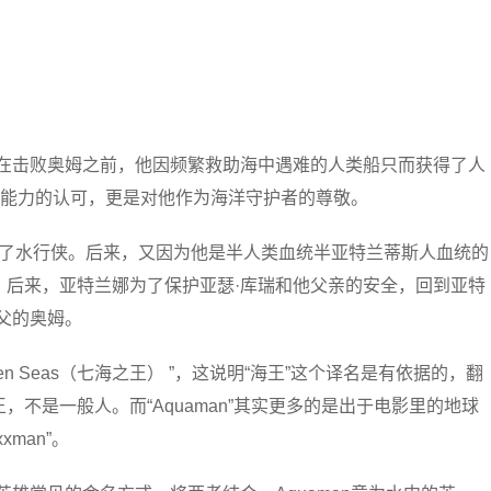
。在击败奥姆之前，他因频繁救助海中遇难的人类船只而获得了人
他能力的认可，更是对他作为海洋守护者的尊敬。
称为了水行侠。后来，又因为他是半人类血统半亚特兰蒂斯人血统的
。后来，亚特兰娜为了保护亚瑟·库瑞和他父亲的安全，回到亚特
父的奥姆。
 Seven Seas（七海之王） ”，这说明“海王”这个译名是有依据的，翻
不是一般人。而“Aquaman”其实更多的是出于电影里的地球
man”。