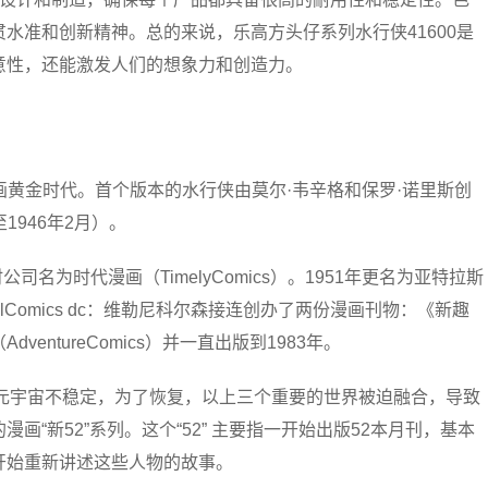
水准和创新精神。总的来说，乐高方头仔系列水行侠41600是
意性，还能激发人们的想象力和创造力。
漫画黄金时代。首个版本的水行侠由莫尔·韦辛格和保罗·诺里斯创
至1946年2月）。
公司名为时代漫画（TimelyComics）。1951年更名为亚特拉斯
rvelComics dc：维勒尼科尔森接连创办了两份漫画刊物：《新趣
ntureComics）并一直出版到1983年。
”使整个DC多元宇宙不稳定，为了恢复，以上三个重要的世界被迫融合，导致
“新52”系列。这个“52” 主要指一开始出版52本月刊，基本
开始重新讲述这些人物的故事。