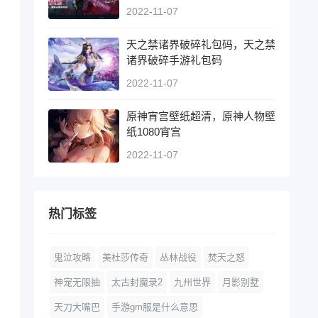
2022-11-07
天之禁诸界破碎礼包码，天之禁
诸界破碎手游礼包码
2022-11-07
原神宵宫壁纸超清，原神人物壁
纸1080宵宫
2022-11-07
热门标签
鬼泣攻略
美杜莎传奇
丛林战役
焚天之怒
神宠无限抽
太古封魔录2
九州世界
月影别墅
天刀大嘴巴
手游gm服是什么意思