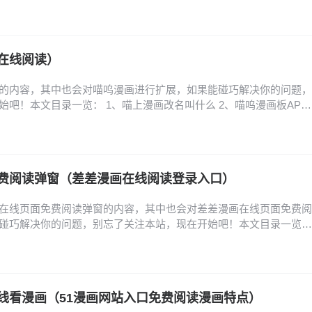
在线阅读）
的内容，其中也会对喵呜漫画进行扩展，如果能碰巧解决你的问题，
吧！本文目录一览： 1、喵上漫画改名叫什么 2、喵呜漫画板APP
趣漫画改名叫什么 4、360浏览器安装喵呜漫画插件教程 5、喵上漫画
pp介绍 喵上漫画改名叫什么 1、改名了，改名后叫喵呜漫画。喵上漫
，提供丰富的漫画资源和功…
费阅读弹窗（差差漫画在线阅读登录入口）
在线页面免费阅读弹窗的内容，其中也会对差差漫画在线页面免费阅
碰巧解决你的问题，别忘了关注本站，现在开始吧！本文目录一览：
入口弹窗怎么关闭 2、差差漫画免费漫画在线观看,如何下载动漫人物
个好用无广告可下载 4、看日漫的软件哪个好而且免费 3d漫画登陆页面
首先，在浏览器中访问3D漫画登录…
线看漫画（51漫画网站入口免费阅读漫画特点）