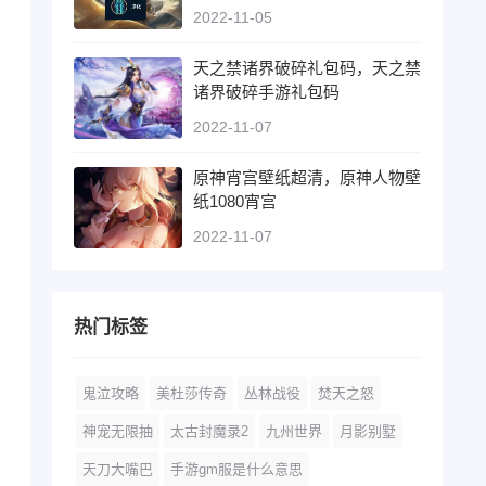
2022-11-05
天之禁诸界破碎礼包码，天之禁
诸界破碎手游礼包码
2022-11-07
原神宵宫壁纸超清，原神人物壁
纸1080宵宫
2022-11-07
热门标签
鬼泣攻略
美杜莎传奇
丛林战役
焚天之怒
神宠无限抽
太古封魔录2
九州世界
月影别墅
天刀大嘴巴
手游gm服是什么意思