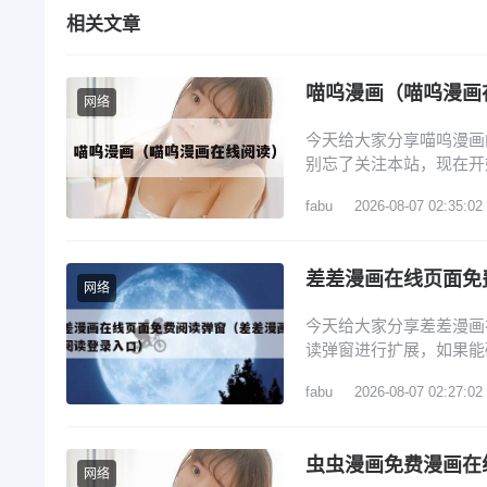
相关文章
喵呜漫画（喵呜漫画
网络
今天给大家分享喵呜漫画
别忘了关注本站，现在开始
如何查看软件版本 3、喵
fabu
2026-08-07 02:35:02
改名了吗 6、喵呜漫画a
是一款手机漫画应用软件
差差漫画在线页面免
网络
今天给大家分享差差漫画
读弹窗进行扩展，如果能
1、3d漫画登陆页面免费
fabu
2026-08-07 02:27:02
差 3、免费漫画app哪
免费入口弹窗怎么关闭 
虫虫漫画免费漫画在
网络