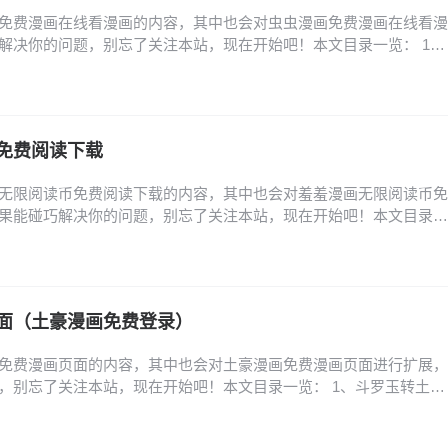
免费漫画在线看漫画的内容，其中也会对虫虫漫画免费漫画在线看漫
解决你的问题，别忘了关注本站，现在开始吧！本文目录一览： 1、
口_虫虫漫画PC端在线阅读 2、虫虫漫画网页版登录入口直达_虫虫
虫漫画网页版在线登录入口_虫虫漫画官网首页入口推荐 4、虫虫漫画
画官网登录页面直达 5、虫虫漫画官网…
免费阅读下载
无限阅读币免费阅读下载的内容，其中也会对羞羞漫画无限阅读币免
果能碰巧解决你的问题，别忘了关注本站，现在开始吧！本文目录一
阅币帐号苹果版怎么下载 羞羞漫画无限阅币帐号苹果版怎么下载 1、打
one主屏幕找到并点击“App Store”图标。（注：此图为示例，实际为App
应用：点击底…
面（土豪漫画免费登录）
免费漫画页面的内容，其中也会对土豪漫画免费漫画页面进行扩展，
，别忘了关注本站，现在开始吧！本文目录一览： 1、斗罗玉转土豪
、土豪漫画页面免费漫画入口在哪里 3、橡树之下原著小说中文在哪看
费读漫画土豪漫 5、亲密魔咒第二季在哪看 6、旧版土豪漫画登录页