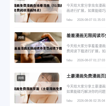
今天给大家分享虫虫漫画
画进行扩展，如果能碰巧
虫虫漫画唯一官网登录入
fabu
2026-08-07 01:35:03
画官网首页进入 3、虫
址入口一键收藏_虫虫漫
羞羞漫画无限阅读币
网络
今天给大家分享羞羞漫画
费阅读下载进行扩展，如
览： 1、羞羞漫画无限
fabu
2026-08-07 01:27:03
开App Store：在iPh
Store图标界面）搜索
土豪漫画免费漫画页
网络
今天给大家分享土豪漫画
如果能碰巧解决你的问题
漫画入口版软件特点 2
fabu
2026-08-06 02:35:04
4、还有空房吗漫画画免