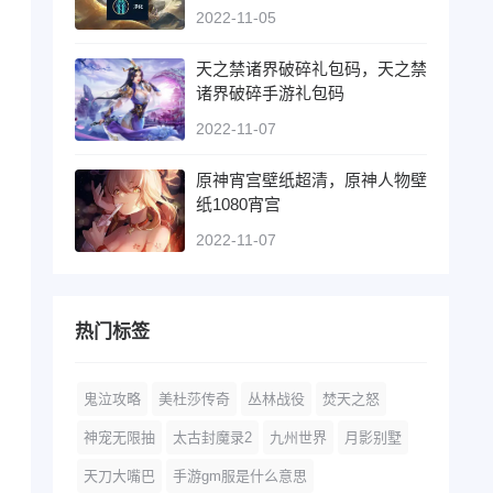
2022-11-05
天之禁诸界破碎礼包码，天之禁
诸界破碎手游礼包码
2022-11-07
原神宵宫壁纸超清，原神人物壁
纸1080宵宫
2022-11-07
热门标签
鬼泣攻略
美杜莎传奇
丛林战役
焚天之怒
神宠无限抽
太古封魔录2
九州世界
月影别墅
天刀大嘴巴
手游gm服是什么意思