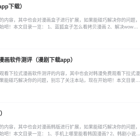
pp下载）
的内容，其中也会对漫画盒子进行扩展，如果能碰巧解决你的问题，
吧！本文目录一览： 1、蓝狐盒子怎么看拷贝漫画 2、解决wow盒
、魔咒漫画未增删免费从哪里看纸盒子 蓝狐盒子怎么看拷贝漫画 1、首
主页面，在页面中找到并按顺序点击个人、应用管理、安装应用、拷
画。其次在安装应用页面中找到拷贝漫画并…
漫画软件测评（漫剧下载app）
观看下拉式漫画软件测评的内容，其中也会对韩漫免费观看下拉式漫
果能碰巧解决你的问题，别忘了关注本站，现在开始吧！本文目录一
件推荐 2、免费看韩漫的软件 3、什么漫画软件可以看免费的韩漫?
行榜_韩漫免费漫画在线观看APP前十名推荐 5、免费看韩漫的漫画软
件推荐 看韩漫的免费软件推荐如下…
版）
的内容，其中也会对漫画韩版进行扩展，如果能碰巧解决你的问题，
始吧！本文目录一览： 1、手机上哪里能看韩国漫画? 2、韩剧小说