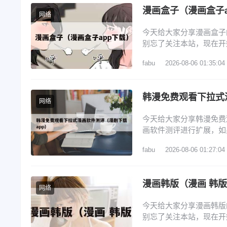
漫画盒子（漫画盒子a
网络
今天给大家分享漫画盒子
别忘了关注本站，现在开始
子漫画打不开的问题 3
fabu
2026-08-06 01:35:04
先打开蓝狐盒子，进入其
贝漫画，开始安装拷贝漫
韩漫免费观看下拉式
网络
今天给大家分享韩漫免费
画软件测评进行扩展，如
览： 1、看韩漫的免费软
fabu
2026-08-06 01:27:04
4、漫画免费韩漫app排
排行榜 看韩漫的免费软
漫画韩版（漫画 韩
网络
今天给大家分享漫画韩版
别忘了关注本站，现在开