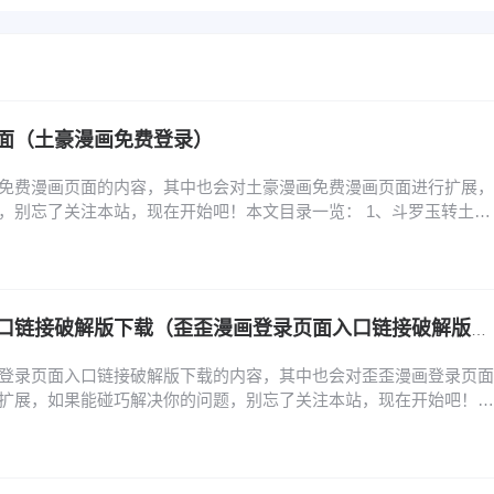
面（土豪漫画免费登录）
免费漫画页面的内容，其中也会对土豪漫画免费漫画页面进行扩展，
，别忘了关注本站，现在开始吧！本文目录一览： 1、斗罗玉转土豪
、土豪漫画页面免费漫画入口在哪里 3、橡树之下原著小说中文在哪看
费读漫画土豪漫 5、亲密魔咒第二季在哪看 6、旧版土豪漫画登录页
入口版软件特点 1、斗罗玉转土豪漫画…
歪歪漫画登录页面入口链接破解版下载（歪歪漫画登录页面入口链接破解版下载安装）
登录页面入口链接破解版下载的内容，其中也会对歪歪漫画登录页面
扩展，如果能碰巧解决你的问题，别忘了关注本站，现在开始吧！本
到歪歪漫画的登录入口? 2、歪歪漫画首页登录入口页面在哪里找 3、
面在哪里 4、歪歪漫画的登录页面入口在哪里? 5、歪歪漫画登入入
陆入口在哪里 怎么找到歪歪漫画的登录…