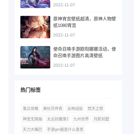
2022-11-07
原神宵宫壁纸超清，原神人物壁
纸1080宵宫
2022-11-07
使命召唤手游欧阳娜娜活动，使
命召唤手游图片高清壁纸
2022-11-07
热门标签
鬼泣攻略
美杜莎传奇
丛林战役
焚天之怒
神宠无限抽
太古封魔录2
九州世界
月影别墅
天刀大嘴巴
手游gm服是什么意思