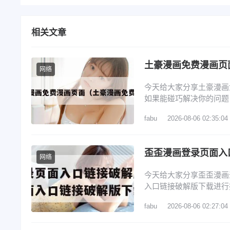
相关文章
土豪漫画免费漫画页
网络
今天给大家分享土豪漫画
如果能碰巧解决你的问题
漫画入口版软件特点 2
fabu
2026-08-06 02:35:04
4、还有空房吗漫画画免
在哪 斗罗玉转土豪漫画
网络
今天给大家分享歪歪漫画
入口链接破解版下载进行
文目录一览： 1、怎么找
fabu
2026-08-06 02:27:04
歪歪漫画在线登录页面界
在哪里 6、歪歪漫画登