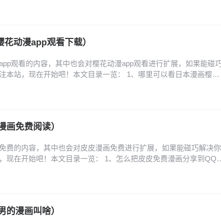
韩版网页怎么进 4、少女的审判韩版结局是什么 5、韩国转生系漫画《公
化! 6、免费的韩国漫画网站求一个免费看韩漫的网页 手机上哪里能
漫（有免费专区，很多漫画…
樱花动漫app观看下载）
app观看的内容，其中也会对樱花动漫app观看进行扩展，如果能碰
注本站，现在开始吧！本文目录一览： 1、哪里可以看日本漫画樱花
网入口是什么-樱花动漫官网入口链接分享 3、樱花动漫官网入口是哪个,
? 4、樱花动漫下载的,樱花动漫下载:免费观看最新番剧 5、樱花动
、樱花动漫官方入口和下载…
漫画免费阅读）
免费的内容，其中也会对皮皮漫画免费进行扩展，如果能碰巧解决你
，现在开始吧！本文目录一览： 1、怎么把皮皮免费漫画分享到QQ
么绑定手机号? 3、皮皮免费漫画怎么复制链接? 4、皮皮免费漫画怎么
改皮皮免费漫画密码? 怎么把皮皮免费漫画分享到QQ好友? 1、将皮
友的方法如下：第一步：打开皮…
男的漫画叫啥）