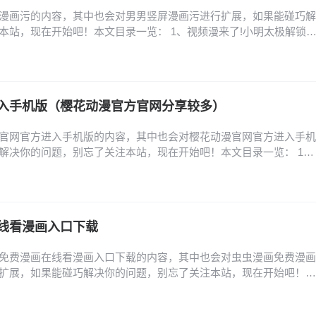
漫画污的内容，其中也会对男男竖屏漫画污进行扩展，如果能碰巧解
本站，现在开始吧！本文目录一览： 1、视频漫来了!小明太极解锁
方阅读入口_漫漫漫画网页版地址 3、免费看双男主漫画软件 4、布卡
式漫画向右翻页 视频漫来了!小明太极解锁漫画新玩法 小明太极通过
玩法，将传统漫画升级为竖屏观看的…
入手机版（樱花动漫官方官网分享较多）
官网官方进入手机版的内容，其中也会对樱花动漫官网官方进入手机
解决你的问题，别忘了关注本站，现在开始吧！本文目录一览： 1、
樱花动漫官网网址是什么? 2、樱花动漫官网入口到底是哪个,樱花动漫
0字... 3、樱花动漫官方正版入口在哪找 4、樱花动漫官网是什么啊,
花动漫官方正版官网址,樱花…
线看漫画入口下载
免费漫画在线看漫画入口下载的内容，其中也会对虫虫漫画免费漫画
扩展，如果能碰巧解决你的问题，别忘了关注本站，现在开始吧！本
漫画官网入口在哪找_虫虫漫画稳定登录链接 2、虫虫漫画网页版登录
页进入 3、虫虫漫画网页版登录链接分享_虫虫漫画官网入口安全直达