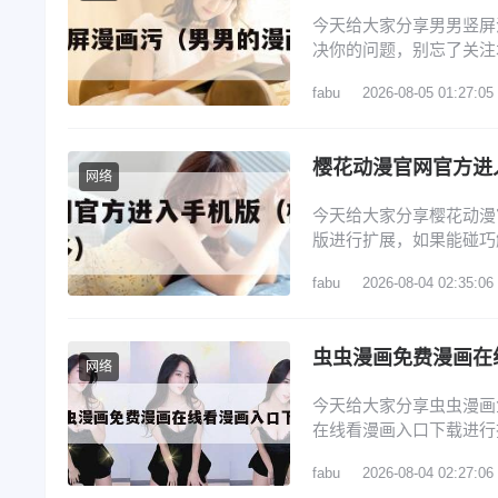
今天给大家分享男男竖屏
决你的问题，别忘了关注
画新玩法 2、漫漫漫画官
fabu
2026-08-05 01:27:05
漫画APP如何开启竖屏模
推出视频漫解锁了漫画新
樱花动漫官网官方进
网络
今天给大家分享樱花动漫
版进行扩展，如果能碰巧
樱花动漫官方官网网址,
fabu
2026-08-04 02:35:06
官网地址是什么?(不超过5
樱花动漫官网下载 5、樱
虫虫漫画免费漫画在
网络
今天给大家分享虫虫漫画
在线看漫画入口下载进行
文目录一览： 1、虫虫
fabu
2026-08-04 02:27:06
口直达_虫虫漫画官网首