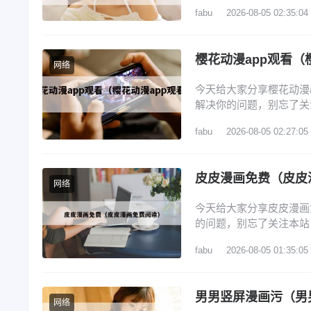
画推荐 3、webtoon
fabu
2026-08-05 02:35:04
的契约未婚妻》确定动画
韩国漫画? 1、腾讯动
樱花动漫app观看（
网络
今天给大家分享樱花动漫
解决你的问题，别忘了关
动漫app 2、囧次元官
fabu
2026-08-05 02:27:05
樱花动漫官网进入口在哪里
漫专门看动漫的软件 6
皮皮漫画免费（皮皮
网络
今天给大家分享皮皮漫画
的问题，别忘了关注本站
友? 2、皮皮免费漫画怎
fabu
2026-08-05 01:35:05
注册账号 5、在哪里能修
皮免费漫画分享到QQ好
男男竖屏漫画污（男
网络