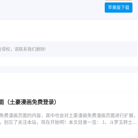
苹果版下载
侵权，请联系我们删除!
面（土豪漫画免费登录）
免费漫画页面的内容，其中也会对土豪漫画免费漫画页面进行扩展，
，别忘了关注本站，现在开始吧！本文目录一览： 1、斗罗玉转土豪
、土豪漫画页面免费漫画入口在哪里 3、橡树之下原著小说中文在哪看
费读漫画土豪漫 5、亲密魔咒第二季在哪看 6、旧版土豪漫画登录页