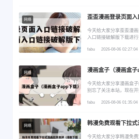
在哪 斗罗玉转土豪漫画
网络
今天给大家分享歪歪漫画
入口链接破解版下载进行
文目录一览： 1、怎么找
fabu
2026-08-06 02:27:04
歪歪漫画在线登录页面界
在哪里 6、歪歪漫画登
漫画盒子（漫画盒子a
网络
今天给大家分享漫画盒子
别忘了关注本站，现在开始
子漫画打不开的问题 3
fabu
2026-08-06 01:35:04
先打开蓝狐盒子，进入其
贝漫画，开始安装拷贝漫
韩漫免费观看下拉式
网络
今天给大家分享韩漫免费