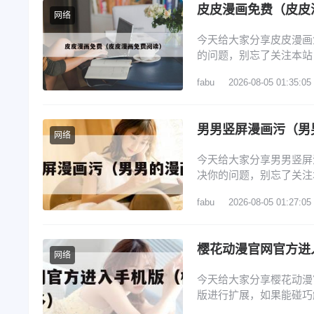
皮皮漫画免费（皮皮
网络
今天给大家分享皮皮漫画
的问题，别忘了关注本站
友? 2、皮皮免费漫画怎
fabu
2026-08-05 01:35:05
注册账号 5、在哪里能修
皮免费漫画分享到QQ好
男男竖屏漫画污（男
网络
今天给大家分享男男竖屏
决你的问题，别忘了关注
画新玩法 2、漫漫漫画官
fabu
2026-08-05 01:27:05
漫画APP如何开启竖屏模
推出视频漫解锁了漫画新
樱花动漫官网官方进
网络
今天给大家分享樱花动漫
版进行扩展，如果能碰巧
樱花动漫官方官网网址,