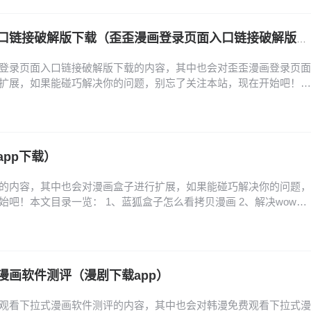
入口版软件特点 1、斗罗玉转土豪漫画…
歪歪漫画登录页面入口链接破解版下载（歪歪漫画登录页面入口链接破解版下载安装）
登录页面入口链接破解版下载的内容，其中也会对歪歪漫画登录页面
扩展，如果能碰巧解决你的问题，别忘了关注本站，现在开始吧！本
到歪歪漫画的登录入口? 2、歪歪漫画首页登录入口页面在哪里找 3、
面在哪里 4、歪歪漫画的登录页面入口在哪里? 5、歪歪漫画登入入
陆入口在哪里 怎么找到歪歪漫画的登录…
pp下载）
的内容，其中也会对漫画盒子进行扩展，如果能碰巧解决你的问题，
吧！本文目录一览： 1、蓝狐盒子怎么看拷贝漫画 2、解决wow盒
、魔咒漫画未增删免费从哪里看纸盒子 蓝狐盒子怎么看拷贝漫画 1、首
主页面，在页面中找到并按顺序点击个人、应用管理、安装应用、拷
画。其次在安装应用页面中找到拷贝漫画并…
漫画软件测评（漫剧下载app）
观看下拉式漫画软件测评的内容，其中也会对韩漫免费观看下拉式漫