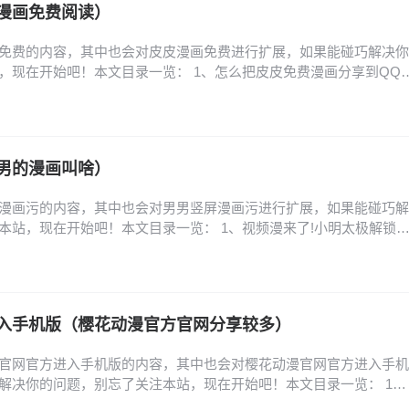
漫画免费阅读）
免费的内容，其中也会对皮皮漫画免费进行扩展，如果能碰巧解决你
，现在开始吧！本文目录一览： 1、怎么把皮皮免费漫画分享到QQ
么绑定手机号? 3、皮皮免费漫画怎么复制链接? 4、皮皮免费漫画怎么
改皮皮免费漫画密码? 怎么把皮皮免费漫画分享到QQ好友? 1、将皮
友的方法如下：第一步：打开皮…
男的漫画叫啥）
漫画污的内容，其中也会对男男竖屏漫画污进行扩展，如果能碰巧解
本站，现在开始吧！本文目录一览： 1、视频漫来了!小明太极解锁
方阅读入口_漫漫漫画网页版地址 3、免费看双男主漫画软件 4、布卡
式漫画向右翻页 视频漫来了!小明太极解锁漫画新玩法 小明太极通过
玩法，将传统漫画升级为竖屏观看的…
入手机版（樱花动漫官方官网分享较多）
官网官方进入手机版的内容，其中也会对樱花动漫官网官方进入手机
解决你的问题，别忘了关注本站，现在开始吧！本文目录一览： 1、
樱花动漫官网网址是什么? 2、樱花动漫官网入口到底是哪个,樱花动漫