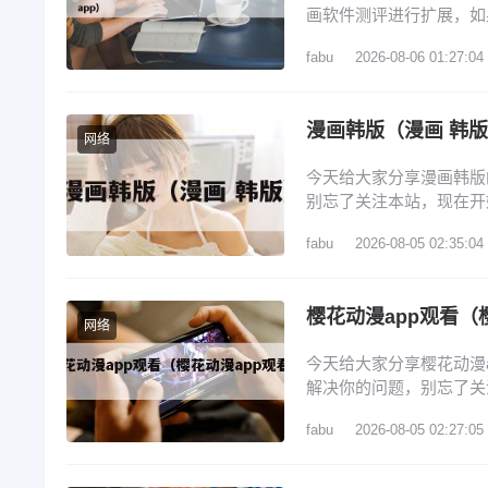
画软件测评进行扩展，如
览： 1、看韩漫的免费软
fabu
2026-08-06 01:27:04
4、漫画免费韩漫app排
排行榜 看韩漫的免费软
漫画韩版（漫画 韩
网络
今天给大家分享漫画韩版
别忘了关注本站，现在开
画推荐 3、webtoon
fabu
2026-08-05 02:35:04
的契约未婚妻》确定动画
韩国漫画? 1、腾讯动
樱花动漫app观看（
网络
今天给大家分享樱花动漫
解决你的问题，别忘了关
动漫app 2、囧次元官
fabu
2026-08-05 02:27:05
樱花动漫官网进入口在哪里
漫专门看动漫的软件 6