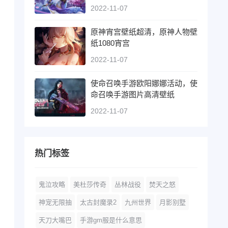
2022-11-07
原神宵宫壁纸超清，原神人物壁
纸1080宵宫
2022-11-07
使命召唤手游欧阳娜娜活动，使
命召唤手游图片高清壁纸
2022-11-07
热门标签
鬼泣攻略
美杜莎传奇
丛林战役
焚天之怒
神宠无限抽
太古封魔录2
九州世界
月影别墅
天刀大嘴巴
手游gm服是什么意思