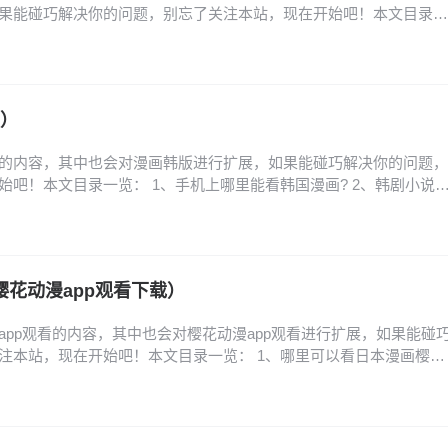
果能碰巧解决你的问题，别忘了关注本站，现在开始吧！本文目录一
件推荐 2、免费看韩漫的软件 3、什么漫画软件可以看免费的韩漫?
行榜_韩漫免费漫画在线观看APP前十名推荐 5、免费看韩漫的漫画软
件推荐 看韩漫的免费软件推荐如下…
版）
的内容，其中也会对漫画韩版进行扩展，如果能碰巧解决你的问题，
始吧！本文目录一览： 1、手机上哪里能看韩国漫画? 2、韩剧小说
韩版网页怎么进 4、少女的审判韩版结局是什么 5、韩国转生系漫画《公
化! 6、免费的韩国漫画网站求一个免费看韩漫的网页 手机上哪里能
漫（有免费专区，很多漫画…
樱花动漫app观看下载）
app观看的内容，其中也会对樱花动漫app观看进行扩展，如果能碰
注本站，现在开始吧！本文目录一览： 1、哪里可以看日本漫画樱花
网入口是什么-樱花动漫官网入口链接分享 3、樱花动漫官网入口是哪个,
? 4、樱花动漫下载的,樱花动漫下载:免费观看最新番剧 5、樱花动
、樱花动漫官方入口和下载…