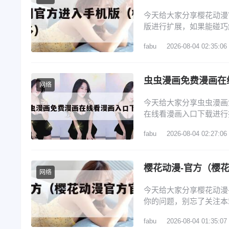
今天给大家分享樱花动漫
版进行扩展，如果能碰巧
樱花动漫官方官网网址,
fabu
2026-08-04 02:35:06
官网地址是什么?(不超过5
樱花动漫官网下载 5、樱
虫虫漫画免费漫画在
网络
今天给大家分享虫虫漫画
在线看漫画入口下载进行
文目录一览： 1、虫虫
fabu
2026-08-04 02:27:06
口直达_虫虫漫画官网首
虫虫漫画官网入口在哪找
樱花动漫-官方（樱
网络
今天给大家分享樱花动漫
你的问题，别忘了关注本
录,登录樱花动漫官网,畅
fabu
2026-08-04 01:35:07
官方官网网址,樱花动漫官