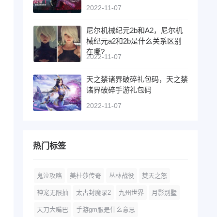
2022-11-07
尼尔机械纪元2b和A2，尼尔机
械纪元a2和2b是什么关系区别
在哪?
2022-11-07
天之禁诸界破碎礼包码，天之禁
诸界破碎手游礼包码
2022-11-07
热门标签
鬼泣攻略
美杜莎传奇
丛林战役
焚天之怒
神宠无限抽
太古封魔录2
九州世界
月影别墅
天刀大嘴巴
手游gm服是什么意思