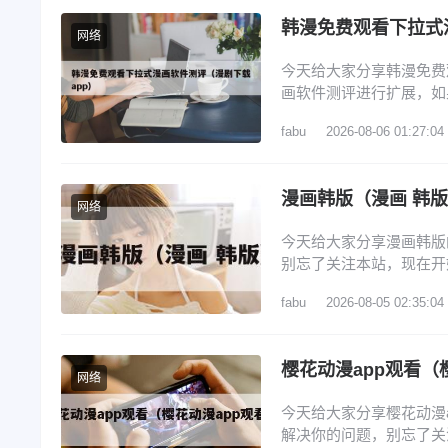
韩漫免费观看下拉式
网络
今天给大家分享韩漫免费
画软件测评进行扩展，如
览： 1、看韩漫的免费软
fabu
2026-08-06 01:27:04
4、漫画免费韩漫app排
排行榜 看韩漫的免费软
漫画韩版（漫画 韩
网络
今天给大家分享漫画韩版
别忘了关注本站，现在开
画推荐 3、webtoon
fabu
2026-08-05 02:35:04
的契约未婚妻》确定动画
韩国漫画? 1、腾讯动
樱花动漫app观看（
网络
今天给大家分享樱花动漫
解决你的问题，别忘了关