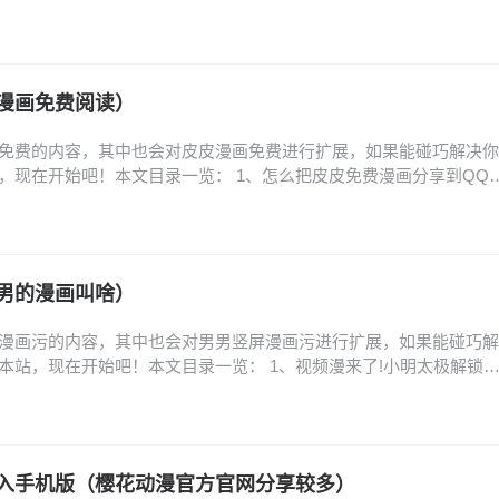
网入口是什么-樱花动漫官网入口链接分享 3、樱花动漫官网入口是哪个,
? 4、樱花动漫下载的,樱花动漫下载:免费观看最新番剧 5、樱花动
、樱花动漫官方入口和下载…
漫画免费阅读）
免费的内容，其中也会对皮皮漫画免费进行扩展，如果能碰巧解决你
，现在开始吧！本文目录一览： 1、怎么把皮皮免费漫画分享到QQ
么绑定手机号? 3、皮皮免费漫画怎么复制链接? 4、皮皮免费漫画怎么
改皮皮免费漫画密码? 怎么把皮皮免费漫画分享到QQ好友? 1、将皮
友的方法如下：第一步：打开皮…
男的漫画叫啥）
漫画污的内容，其中也会对男男竖屏漫画污进行扩展，如果能碰巧解
本站，现在开始吧！本文目录一览： 1、视频漫来了!小明太极解锁
方阅读入口_漫漫漫画网页版地址 3、免费看双男主漫画软件 4、布卡
式漫画向右翻页 视频漫来了!小明太极解锁漫画新玩法 小明太极通过
玩法，将传统漫画升级为竖屏观看的…
入手机版（樱花动漫官方官网分享较多）