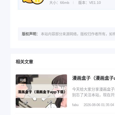
大小：66mb
版本：VE1.10
版权声明：
本站内容部分来源网络，版权归作者所有，如有
相关文章
漫画盒子（漫画盒子a
网络
今天给大家分享漫画盒子
别忘了关注本站，现在开始
子漫画打不开的问题 3
fabu
2026-08-06 01:35:04
先打开蓝狐盒子，进入其
贝漫画，开始安装拷贝漫