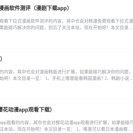
漫画软件测评（漫剧下载app）
观看下拉式漫画软件测评的内容，其中也会对韩漫免费观看下拉式漫
果能碰巧解决你的问题，别忘了关注本站，现在开始吧！本文目录一
件推荐 2、免费看韩漫的软件 3、什么漫画软件可以看免费的韩漫?
行榜_韩漫免费漫画在线观看APP前十名推荐 5、免费看韩漫的漫画软
件推荐 看韩漫的免费软件推荐如下…
版）
的内容，其中也会对漫画韩版进行扩展，如果能碰巧解决你的问题，
始吧！本文目录一览： 1、手机上哪里能看韩国漫画? 2、韩剧小说
韩版网页怎么进 4、少女的审判韩版结局是什么 5、韩国转生系漫画《公
化! 6、免费的韩国漫画网站求一个免费看韩漫的网页 手机上哪里能
漫（有免费专区，很多漫画…
樱花动漫app观看下载）
app观看的内容，其中也会对樱花动漫app观看进行扩展，如果能碰
注本站，现在开始吧！本文目录一览： 1、哪里可以看日本漫画樱花