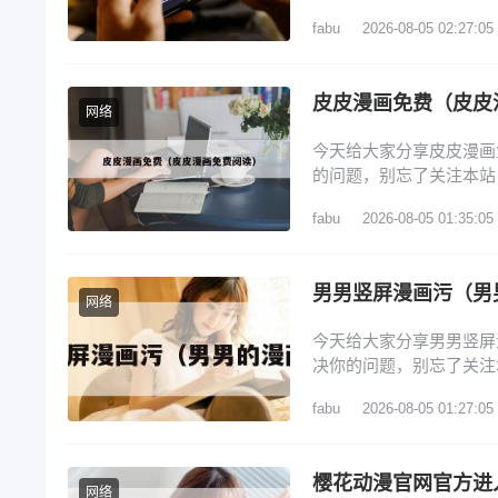
动漫app 2、囧次元官
fabu
2026-08-05 02:27:05
樱花动漫官网进入口在哪里
漫专门看动漫的软件 6
皮皮漫画免费（皮皮
网络
今天给大家分享皮皮漫画
的问题，别忘了关注本站
友? 2、皮皮免费漫画怎
fabu
2026-08-05 01:35:05
注册账号 5、在哪里能修
皮免费漫画分享到QQ好
男男竖屏漫画污（男
网络
今天给大家分享男男竖屏
决你的问题，别忘了关注
画新玩法 2、漫漫漫画官
fabu
2026-08-05 01:27:05
漫画APP如何开启竖屏模
推出视频漫解锁了漫画新
樱花动漫官网官方进
网络