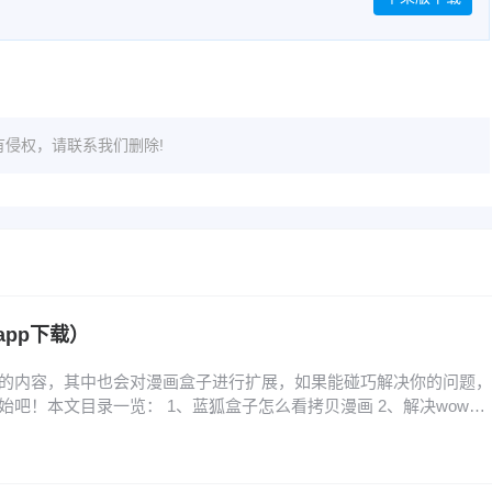
侵权，请联系我们删除!
pp下载）
的内容，其中也会对漫画盒子进行扩展，如果能碰巧解决你的问题，
吧！本文目录一览： 1、蓝狐盒子怎么看拷贝漫画 2、解决wow盒
、魔咒漫画未增删免费从哪里看纸盒子 蓝狐盒子怎么看拷贝漫画 1、首
主页面，在页面中找到并按顺序点击个人、应用管理、安装应用、拷
画。其次在安装应用页面中找到拷贝漫画并…