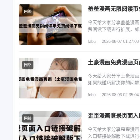
羞羞漫画无限阅读币
网络
今天给大家分享羞羞漫画
费阅读下载进行扩展，如
览： 1、羞羞漫画无限
fabu
2026-08-07 01:27:03
开App Store：在iPh
Store图标界面）搜索
土豪漫画免费漫画页
网络
今天给大家分享土豪漫画
如果能碰巧解决你的问题
漫画入口版软件特点 2
fabu
2026-08-06 02:35:04
4、还有空房吗漫画画免
在哪 斗罗玉转土豪漫画
网络
今天给大家分享歪歪漫画
入口链接破解版下载进行