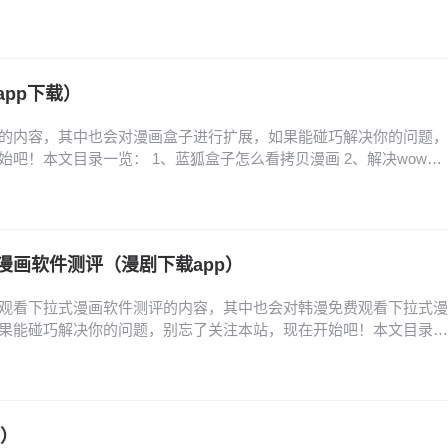
到歪歪漫画的登录入口? 2、歪歪漫画首页登录入口页面在哪里找 3、
面在哪里 4、歪歪漫画的登录页面入口在哪里? 5、歪歪漫画登入入
陆入口在哪里 怎么找到歪歪漫画的登录…
pp下载）
的内容，其中也会对漫画盒子进行扩展，如果能碰巧解决你的问题，
吧！本文目录一览： 1、蓝狐盒子怎么看拷贝漫画 2、解决wow盒
、魔咒漫画未增删免费从哪里看纸盒子 蓝狐盒子怎么看拷贝漫画 1、首
主页面，在页面中找到并按顺序点击个人、应用管理、安装应用、拷
画。其次在安装应用页面中找到拷贝漫画并…
漫画软件测评（漫剧下载app）
观看下拉式漫画软件测评的内容，其中也会对韩漫免费观看下拉式漫
果能碰巧解决你的问题，别忘了关注本站，现在开始吧！本文目录一
件推荐 2、免费看韩漫的软件 3、什么漫画软件可以看免费的韩漫?
行榜_韩漫免费漫画在线观看APP前十名推荐 5、免费看韩漫的漫画软
件推荐 看韩漫的免费软件推荐如下…
版）