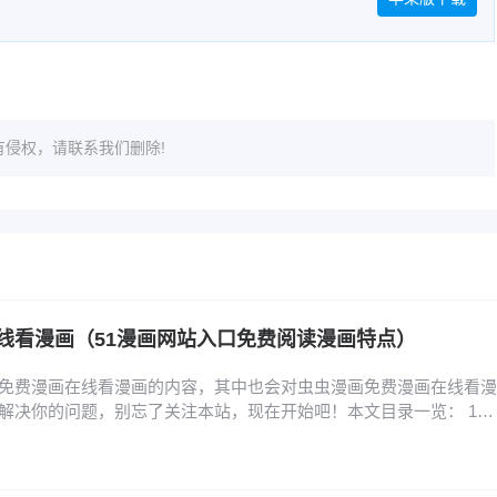
侵权，请联系我们删除!
线看漫画（51漫画网站入口免费阅读漫画特点）
免费漫画在线看漫画的内容，其中也会对虫虫漫画免费漫画在线看漫
解决你的问题，别忘了关注本站，现在开始吧！本文目录一览： 1、
口_虫虫漫画PC端在线阅读 2、虫虫漫画网页版登录入口直达_虫虫
虫漫画网页版在线登录入口_虫虫漫画官网首页入口推荐 4、虫虫漫画
画官网登录页面直达 5、虫虫漫画官网…