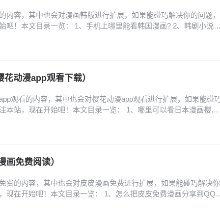
的内容，其中也会对漫画韩版进行扩展，如果能碰巧解决你的问题，
始吧！本文目录一览： 1、手机上哪里能看韩国漫画? 2、韩剧小说
韩版网页怎么进 4、少女的审判韩版结局是什么 5、韩国转生系漫画《公
化! 6、免费的韩国漫画网站求一个免费看韩漫的网页 手机上哪里能
漫（有免费专区，很多漫画…
樱花动漫app观看下载）
app观看的内容，其中也会对樱花动漫app观看进行扩展，如果能碰
注本站，现在开始吧！本文目录一览： 1、哪里可以看日本漫画樱花
网入口是什么-樱花动漫官网入口链接分享 3、樱花动漫官网入口是哪个,
? 4、樱花动漫下载的,樱花动漫下载:免费观看最新番剧 5、樱花动
、樱花动漫官方入口和下载…
漫画免费阅读）
免费的内容，其中也会对皮皮漫画免费进行扩展，如果能碰巧解决你
，现在开始吧！本文目录一览： 1、怎么把皮皮免费漫画分享到QQ
么绑定手机号? 3、皮皮免费漫画怎么复制链接? 4、皮皮免费漫画怎么
改皮皮免费漫画密码? 怎么把皮皮免费漫画分享到QQ好友? 1、将皮