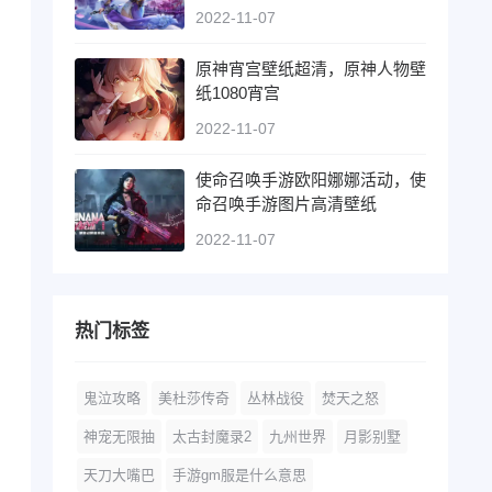
2022-11-07
原神宵宫壁纸超清，原神人物壁
纸1080宵宫
2022-11-07
使命召唤手游欧阳娜娜活动，使
命召唤手游图片高清壁纸
2022-11-07
热门标签
鬼泣攻略
美杜莎传奇
丛林战役
焚天之怒
神宠无限抽
太古封魔录2
九州世界
月影别墅
天刀大嘴巴
手游gm服是什么意思