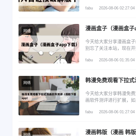
文目录一览： 1、怎么找
fabu
2026-08-06 02:27:04
歪歪漫画在线登录页面界
在哪里 6、歪歪漫画登
漫画盒子（漫画盒子a
网络
今天给大家分享漫画盒子
别忘了关注本站，现在开始
子漫画打不开的问题 3
fabu
2026-08-06 01:35:04
先打开蓝狐盒子，进入其
贝漫画，开始安装拷贝漫
韩漫免费观看下拉式
网络
今天给大家分享韩漫免费
画软件测评进行扩展，如
览： 1、看韩漫的免费软
fabu
2026-08-06 01:27:04
4、漫画免费韩漫app排
排行榜 看韩漫的免费软
漫画韩版（漫画 韩
网络