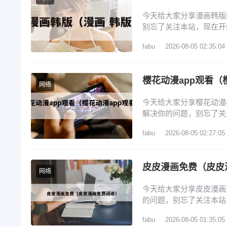
今天给大家分享漫画韩版
别忘了关注本站，现在开
画推荐 3、webtoon
fabu
2026-08-05 02:35:04
的契约未婚妻》确定动画
韩国漫画? 1、腾讯动
樱花动漫app观看（
网络
今天给大家分享樱花动漫
解决你的问题，别忘了关
动漫app 2、囧次元官
fabu
2026-08-05 02:27:05
樱花动漫官网进入口在哪里
漫专门看动漫的软件 6
皮皮漫画免费（皮皮
网络
今天给大家分享皮皮漫画
的问题，别忘了关注本站
友? 2、皮皮免费漫画怎
fabu
2026-08-05 01:35:05
注册账号 5、在哪里能修