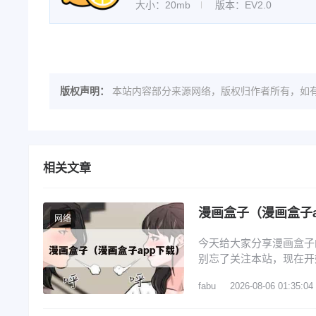
大小：20mb
版本：EV2.0
版权声明：
本站内容部分来源网络，版权归作者所有，如有
相关文章
漫画盒子（漫画盒子a
网络
今天给大家分享漫画盒子
别忘了关注本站，现在开始
子漫画打不开的问题 3
fabu
2026-08-06 01:35:04
先打开蓝狐盒子，进入其
贝漫画，开始安装拷贝漫