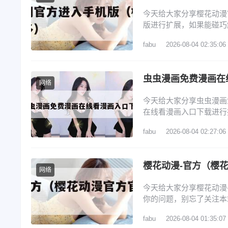
今天给大家分享樱花动漫
版进行扩展，如果能碰巧
樱花动漫官方官网网址,
fabu
2026-08-04 02:35:06
官网地址是什么?(不超过5
樱花动漫官网下载 5、樱
虫虫漫画免费漫画在
网络
今天给大家分享虫虫漫画
在线看漫画入口下载进行
文目录一览： 1、虫虫
fabu
2026-08-04 02:27:06
口直达_虫虫漫画官网首
虫虫漫画官网入口在哪找
樱花动漫-官方（樱
网络
今天给大家分享樱花动漫
你的问题，别忘了关注本
录,登录樱花动漫官网,畅
fabu
2026-08-04 01:35:07
官方官网网址,樱花动漫官