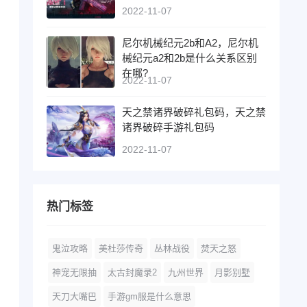
2022-11-07
尼尔机械纪元2b和A2，尼尔机
械纪元a2和2b是什么关系区别
在哪?
2022-11-07
天之禁诸界破碎礼包码，天之禁
诸界破碎手游礼包码
2022-11-07
热门标签
鬼泣攻略
美杜莎传奇
丛林战役
焚天之怒
神宠无限抽
太古封魔录2
九州世界
月影别墅
天刀大嘴巴
手游gm服是什么意思