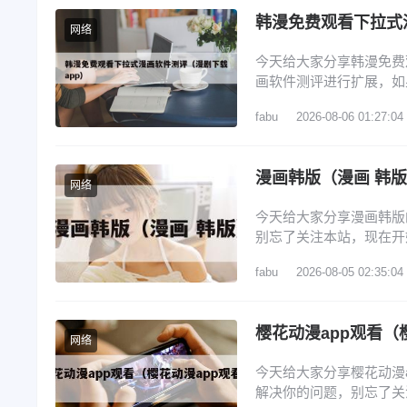
韩漫免费观看下拉式
网络
今天给大家分享韩漫免费
画软件测评进行扩展，如
览： 1、看韩漫的免费软
fabu
2026-08-06 01:27:04
4、漫画免费韩漫app排
排行榜 看韩漫的免费软
漫画韩版（漫画 韩
网络
今天给大家分享漫画韩版
别忘了关注本站，现在开
画推荐 3、webtoon
fabu
2026-08-05 02:35:04
的契约未婚妻》确定动画
韩国漫画? 1、腾讯动
樱花动漫app观看（
网络
今天给大家分享樱花动漫
解决你的问题，别忘了关