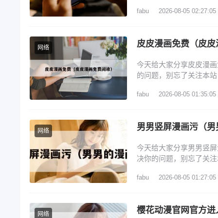
动漫app 2、囧次元官
fabu
2026-08-05 02:27:05
樱花动漫官网进入口在哪里
漫专门看动漫的软件 6
皮皮漫画免费（皮皮
网络
今天给大家分享皮皮漫画
的问题，别忘了关注本站
友? 2、皮皮免费漫画怎
fabu
2026-08-05 01:35:05
注册账号 5、在哪里能修
皮免费漫画分享到QQ好
男男竖屏漫画污（男
网络
今天给大家分享男男竖屏
决你的问题，别忘了关注
画新玩法 2、漫漫漫画官
fabu
2026-08-05 01:27:05
漫画APP如何开启竖屏模
推出视频漫解锁了漫画新
樱花动漫官网官方进
网络