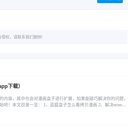
侵权，请联系我们删除!
pp下载）
的内容，其中也会对漫画盒子进行扩展，如果能碰巧解决你的问题，
吧！本文目录一览： 1、蓝狐盒子怎么看拷贝漫画 2、解决wow盒
、魔咒漫画未增删免费从哪里看纸盒子 蓝狐盒子怎么看拷贝漫画 1、首
主页面，在页面中找到并按顺序点击个人、应用管理、安装应用、拷
画。其次在安装应用页面中找到拷贝漫画并…