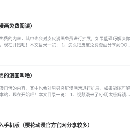
网入口是什么-樱花动漫官网入口链接分享 3、樱花动漫官网入口是哪个,
? 4、樱花动漫下载的,樱花动漫下载:免费观看最新番剧 5、樱花动
、樱花动漫官方入口和下载…
漫画免费阅读）
免费的内容，其中也会对皮皮漫画免费进行扩展，如果能碰巧解决你
，现在开始吧！本文目录一览： 1、怎么把皮皮免费漫画分享到QQ
么绑定手机号? 3、皮皮免费漫画怎么复制链接? 4、皮皮免费漫画怎么
改皮皮免费漫画密码? 怎么把皮皮免费漫画分享到QQ好友? 1、将皮
友的方法如下：第一步：打开皮…
男的漫画叫啥）
漫画污的内容，其中也会对男男竖屏漫画污进行扩展，如果能碰巧解
本站，现在开始吧！本文目录一览： 1、视频漫来了!小明太极解锁
方阅读入口_漫漫漫画网页版地址 3、免费看双男主漫画软件 4、布卡
式漫画向右翻页 视频漫来了!小明太极解锁漫画新玩法 小明太极通过
玩法，将传统漫画升级为竖屏观看的…
入手机版（樱花动漫官方官网分享较多）