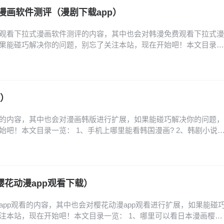
漫画软件测评（漫剧下载app）
观看下拉式漫画软件测评的内容，其中也会对韩漫免费观看下拉式漫
果能碰巧解决你的问题，别忘了关注本站，现在开始吧！本文目录一
件推荐 2、免费看韩漫的软件 3、什么漫画软件可以看免费的韩漫?
行榜_韩漫免费漫画在线观看APP前十名推荐 5、免费看韩漫的漫画软
件推荐 看韩漫的免费软件推荐如下…
版）
的内容，其中也会对漫画韩版进行扩展，如果能碰巧解决你的问题，
始吧！本文目录一览： 1、手机上哪里能看韩国漫画? 2、韩剧小说
韩版网页怎么进 4、少女的审判韩版结局是什么 5、韩国转生系漫画《公
化! 6、免费的韩国漫画网站求一个免费看韩漫的网页 手机上哪里能
漫（有免费专区，很多漫画…
樱花动漫app观看下载）
app观看的内容，其中也会对樱花动漫app观看进行扩展，如果能碰
注本站，现在开始吧！本文目录一览： 1、哪里可以看日本漫画樱花