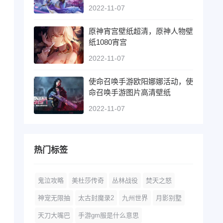
2022-11-07
原神宵宫壁纸超清，原神人物壁
纸1080宵宫
2022-11-07
使命召唤手游欧阳娜娜活动，使
命召唤手游图片高清壁纸
2022-11-07
热门标签
鬼泣攻略
美杜莎传奇
丛林战役
焚天之怒
神宠无限抽
太古封魔录2
九州世界
月影别墅
天刀大嘴巴
手游gm服是什么意思