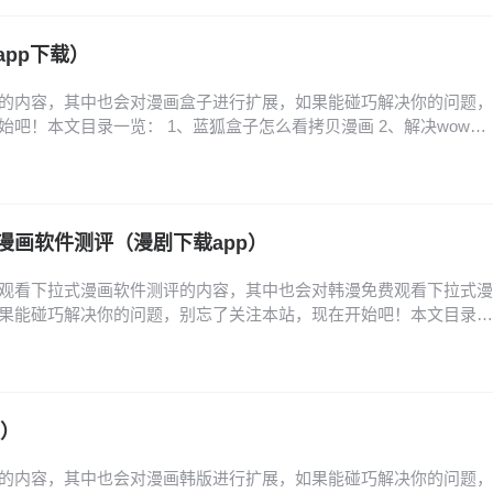
陆入口在哪里 怎么找到歪歪漫画的登录…
pp下载）
的内容，其中也会对漫画盒子进行扩展，如果能碰巧解决你的问题，
吧！本文目录一览： 1、蓝狐盒子怎么看拷贝漫画 2、解决wow盒
、魔咒漫画未增删免费从哪里看纸盒子 蓝狐盒子怎么看拷贝漫画 1、首
主页面，在页面中找到并按顺序点击个人、应用管理、安装应用、拷
画。其次在安装应用页面中找到拷贝漫画并…
漫画软件测评（漫剧下载app）
观看下拉式漫画软件测评的内容，其中也会对韩漫免费观看下拉式漫
果能碰巧解决你的问题，别忘了关注本站，现在开始吧！本文目录一
件推荐 2、免费看韩漫的软件 3、什么漫画软件可以看免费的韩漫?
行榜_韩漫免费漫画在线观看APP前十名推荐 5、免费看韩漫的漫画软
件推荐 看韩漫的免费软件推荐如下…
版）
的内容，其中也会对漫画韩版进行扩展，如果能碰巧解决你的问题，