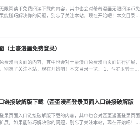
无限阅读币免费阅读下载的内容，其中也会对羞羞漫画无限阅读币免
果能碰巧解决你的问题，别忘了关注本站，现在开始吧！本文目录一
阅币帐号苹果版怎么下载 羞羞漫画无限阅币帐号苹果版怎么下载 1、打
one主屏幕找到并点击“App Store”图标。（注：此图为示例，实际为App
应用：点击底…
面（土豪漫画免费登录）
免费漫画页面的内容，其中也会对土豪漫画免费漫画页面进行扩展，
，别忘了关注本站，现在开始吧！本文目录一览： 1、斗罗玉转土豪
、土豪漫画页面免费漫画入口在哪里 3、橡树之下原著小说中文在哪看
费读漫画土豪漫 5、亲密魔咒第二季在哪看 6、旧版土豪漫画登录页
入口版软件特点 1、斗罗玉转土豪漫画…
歪歪漫画登录页面入口链接破解版下载（歪歪漫画登录页面入口链接破解版下载安装）
登录页面入口链接破解版下载的内容，其中也会对歪歪漫画登录页面
扩展，如果能碰巧解决你的问题，别忘了关注本站，现在开始吧！本
到歪歪漫画的登录入口? 2、歪歪漫画首页登录入口页面在哪里找 3、
面在哪里 4、歪歪漫画的登录页面入口在哪里? 5、歪歪漫画登入入