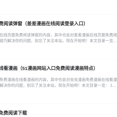
趣漫画改名叫什么 4、360浏览器安装喵呜漫画插件教程 5、喵上漫画
pp介绍 喵上漫画改名叫什么 1、改名了，改名后叫喵呜漫画。喵上漫
，提供丰富的漫画资源和功…
费阅读弹窗（差差漫画在线阅读登录入口）
在线页面免费阅读弹窗的内容，其中也会对差差漫画在线页面免费阅
碰巧解决你的问题，别忘了关注本站，现在开始吧！本文目录一览：
入口弹窗怎么关闭 2、差差漫画免费漫画在线观看,如何下载动漫人物
个好用无广告可下载 4、看日漫的软件哪个好而且免费 3d漫画登陆页面
首先，在浏览器中访问3D漫画登录…
线看漫画（51漫画网站入口免费阅读漫画特点）
免费漫画在线看漫画的内容，其中也会对虫虫漫画免费漫画在线看漫
解决你的问题，别忘了关注本站，现在开始吧！本文目录一览： 1、
口_虫虫漫画PC端在线阅读 2、虫虫漫画网页版登录入口直达_虫虫
虫漫画网页版在线登录入口_虫虫漫画官网首页入口推荐 4、虫虫漫画
画官网登录页面直达 5、虫虫漫画官网…
免费阅读下载