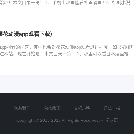
始吧！本文目录一览： 1、手机上哪里能看韩国漫画? 2、韩剧小说
韩版网页怎么进 4、少女的审判韩版结局是什么 5、韩国转生系漫画《公
化! 6、免费的韩国漫画网站求一个免费看韩漫的网页 手机上哪里能
漫（有免费专区，很多漫画…
樱花动漫app观看下载）
app观看的内容，其中也会对樱花动漫app观看进行扩展，如果能碰
注本站，现在开始吧！本文目录一览： 1、哪里可以看日本漫画樱花
网入口是什么-樱花动漫官网入口链接分享 3、樱花动漫官网入口是哪个,
? 4、樱花动漫下载的,樱花动漫下载:免费观看最新番剧 5、樱花动
、樱花动漫官方入口和下载…
联系我们
隐私政策
版权声明
违法举报
Copyright © 2018-2022 All Rights Reserved. 柠檬友玩