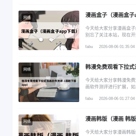
在哪里 6、歪歪漫画登
漫画盒子（漫画盒子a
网络
今天给大家分享漫画盒子
别忘了关注本站，现在开始
子漫画打不开的问题 3
fabu
2026-08-06 01:35:04
先打开蓝狐盒子，进入其
贝漫画，开始安装拷贝漫
韩漫免费观看下拉式
网络
今天给大家分享韩漫免费
画软件测评进行扩展，如
览： 1、看韩漫的免费软
fabu
2026-08-06 01:27:04
4、漫画免费韩漫app排
排行榜 看韩漫的免费软
漫画韩版（漫画 韩
网络
今天给大家分享漫画韩版