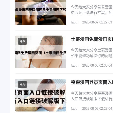
今天给大家分享羞羞漫画
费阅读下载进行扩展，如
览： 1、羞羞漫画无限
fabu
2026-08-07 01:27:03
开App Store：在iPh
Store图标界面）搜索
土豪漫画免费漫画页
网络
今天给大家分享土豪漫画
如果能碰巧解决你的问题
漫画入口版软件特点 2
fabu
2026-08-06 02:35:04
4、还有空房吗漫画画免
在哪 斗罗玉转土豪漫画
网络
今天给大家分享歪歪漫画
入口链接破解版下载进行
文目录一览： 1、怎么找
fabu
2026-08-06 02:27:04
歪歪漫画在线登录页面界