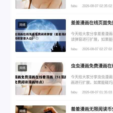
如何查看软件版本 3、喵
fabu
2026-08-07 02:35:02
改名了吗 6、喵呜漫画a
是一款手机漫画应用软件
差差漫画在线页面免
网络
今天给大家分享差差漫画
读弹窗进行扩展，如果能
1、3d漫画登陆页面免费
fabu
2026-08-07 02:27:02
差 3、免费漫画app哪
免费入口弹窗怎么关闭 
虫虫漫画免费漫画在
网络
今天给大家分享虫虫漫画
画进行扩展，如果能碰巧
虫虫漫画唯一官网登录入
fabu
2026-08-07 01:35:03
画官网首页进入 3、虫
址入口一键收藏_虫虫漫
羞羞漫画无限阅读币
网络