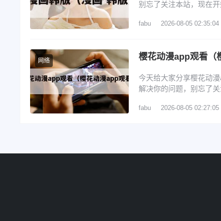
别忘了关注本站，现在开
画推荐 3、webtoon
fabu
2026-08-05 02:35:04
的契约未婚妻》确定动画
韩国漫画? 1、腾讯动
樱花动漫app观看（
网络
今天给大家分享樱花动漫
解决你的问题，别忘了关
动漫app 2、囧次元官
fabu
2026-08-05 02:27:05
樱花动漫官网进入口在哪里
漫专门看动漫的软件 6