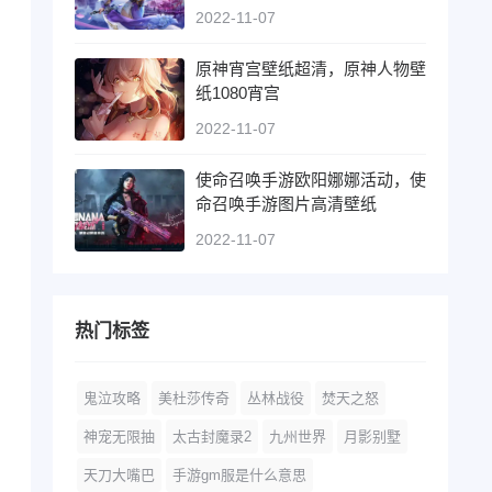
2022-11-07
原神宵宫壁纸超清，原神人物壁
纸1080宵宫
2022-11-07
使命召唤手游欧阳娜娜活动，使
命召唤手游图片高清壁纸
2022-11-07
热门标签
鬼泣攻略
美杜莎传奇
丛林战役
焚天之怒
神宠无限抽
太古封魔录2
九州世界
月影别墅
天刀大嘴巴
手游gm服是什么意思