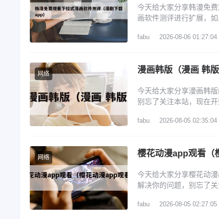
今天给大家分享韩漫免费
画软件测评进行扩展，如
览： 1、看韩漫的免费软
fabu
2026-08-06 01:27:04
4、漫画免费韩漫app排
排行榜 看韩漫的免费软
漫画韩版（漫画 韩
网络
今天给大家分享漫画韩版
别忘了关注本站，现在开
画推荐 3、webtoon
fabu
2026-08-05 02:35:04
的契约未婚妻》确定动画
韩国漫画? 1、腾讯动
樱花动漫app观看（
网络
今天给大家分享樱花动漫
解决你的问题，别忘了关
动漫app 2、囧次元官
fabu
2026-08-05 02:27:05
樱花动漫官网进入口在哪里
漫专门看动漫的软件 6