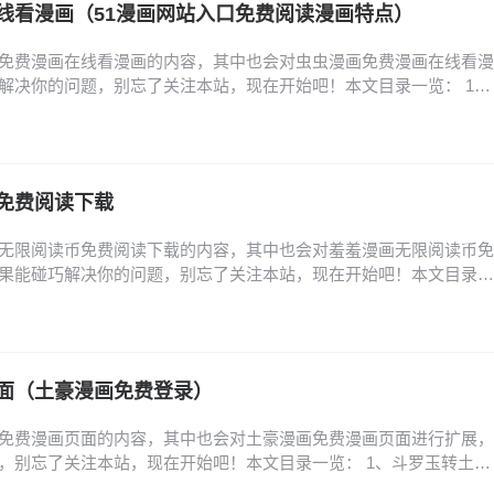
线看漫画（51漫画网站入口免费阅读漫画特点）
免费漫画在线看漫画的内容，其中也会对虫虫漫画免费漫画在线看漫
解决你的问题，别忘了关注本站，现在开始吧！本文目录一览： 1、
口_虫虫漫画PC端在线阅读 2、虫虫漫画网页版登录入口直达_虫虫
虫漫画网页版在线登录入口_虫虫漫画官网首页入口推荐 4、虫虫漫画
画官网登录页面直达 5、虫虫漫画官网…
免费阅读下载
无限阅读币免费阅读下载的内容，其中也会对羞羞漫画无限阅读币免
果能碰巧解决你的问题，别忘了关注本站，现在开始吧！本文目录一
阅币帐号苹果版怎么下载 羞羞漫画无限阅币帐号苹果版怎么下载 1、打
one主屏幕找到并点击“App Store”图标。（注：此图为示例，实际为App
应用：点击底…
面（土豪漫画免费登录）
免费漫画页面的内容，其中也会对土豪漫画免费漫画页面进行扩展，
，别忘了关注本站，现在开始吧！本文目录一览： 1、斗罗玉转土豪
、土豪漫画页面免费漫画入口在哪里 3、橡树之下原著小说中文在哪看