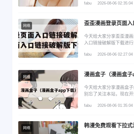
fabu
2026-08-06 02:35:04
4、还有空房吗漫画画免
在哪 斗罗玉转土豪漫画
网络
今天给大家分享歪歪漫画
入口链接破解版下载进行
文目录一览： 1、怎么找
fabu
2026-08-06 02:27:04
歪歪漫画在线登录页面界
在哪里 6、歪歪漫画登
漫画盒子（漫画盒子a
网络
今天给大家分享漫画盒子
别忘了关注本站，现在开始
子漫画打不开的问题 3
fabu
2026-08-06 01:35:04
先打开蓝狐盒子，进入其
贝漫画，开始安装拷贝漫
韩漫免费观看下拉式
网络