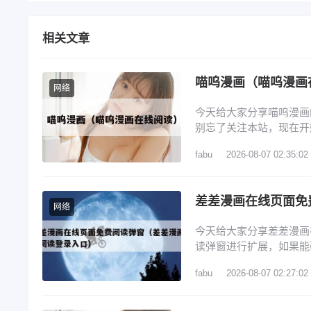
相关文章
喵呜漫画（喵呜漫画
网络
今天给大家分享喵呜漫画
别忘了关注本站，现在开始
如何查看软件版本 3、喵
fabu
2026-08-07 02:35:02
改名了吗 6、喵呜漫画a
是一款手机漫画应用软件
差差漫画在线页面免
网络
今天给大家分享差差漫画
读弹窗进行扩展，如果能
1、3d漫画登陆页面免费
fabu
2026-08-07 02:27:02
差 3、免费漫画app哪
免费入口弹窗怎么关闭 