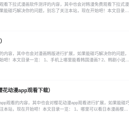
观看下拉式漫画软件测评的内容，其中也会对韩漫免费观看下拉式漫
果能碰巧解决你的问题，别忘了关注本站，现在开始吧！本文目录一
件推荐 2、免费看韩漫的软件 3、什么漫画软件可以看免费的韩漫?
行榜_韩漫免费漫画在线观看APP前十名推荐 5、免费看韩漫的漫画软
件推荐 看韩漫的免费软件推荐如下…
版）
的内容，其中也会对漫画韩版进行扩展，如果能碰巧解决你的问题，
始吧！本文目录一览： 1、手机上哪里能看韩国漫画? 2、韩剧小说
韩版网页怎么进 4、少女的审判韩版结局是什么 5、韩国转生系漫画《公
化! 6、免费的韩国漫画网站求一个免费看韩漫的网页 手机上哪里能
漫（有免费专区，很多漫画…
樱花动漫app观看下载）
app观看的内容，其中也会对樱花动漫app观看进行扩展，如果能碰
注本站，现在开始吧！本文目录一览： 1、哪里可以看日本漫画樱花
网入口是什么-樱花动漫官网入口链接分享 3、樱花动漫官网入口是哪个,
? 4、樱花动漫下载的,樱花动漫下载:免费观看最新番剧 5、樱花动
、樱花动漫官方入口和下载…