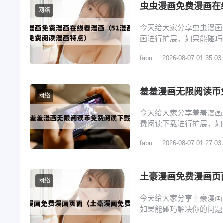
虫虫漫画免费漫画在
网络
今天给大家分享虫虫漫画
画进行扩展，如果能碰巧
虫虫漫画唯一官网登录入
fabu
2026-08-07 01:35:03
画官网首页进入 3、虫
址入口一键收藏_虫虫漫
羞羞漫画无限阅读币
网络
今天给大家分享羞羞漫画
费阅读下载进行扩展，如
览： 1、羞羞漫画无限
fabu
2026-08-07 01:27:03
开App Store：在iPh
Store图标界面）搜索
土豪漫画免费漫画页
网络
今天给大家分享土豪漫画
如果能碰巧解决你的问题
漫画入口版软件特点 2