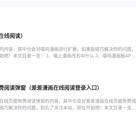
在线阅读）
的内容，其中也会对喵呜漫画进行扩展，如果能碰巧解决你的问题，
吧！本文目录一览： 1、喵上漫画改名叫什么 2、喵呜漫画板APP
趣漫画改名叫什么 4、360浏览器安装喵呜漫画插件教程 5、喵上漫画
pp介绍 喵上漫画改名叫什么 1、改名了，改名后叫喵呜漫画。喵上漫
，提供丰富的漫画资源和功…
费阅读弹窗（差差漫画在线阅读登录入口）
在线页面免费阅读弹窗的内容，其中也会对差差漫画在线页面免费阅
碰巧解决你的问题，别忘了关注本站，现在开始吧！本文目录一览：
入口弹窗怎么关闭 2、差差漫画免费漫画在线观看,如何下载动漫人物
个好用无广告可下载 4、看日漫的软件哪个好而且免费 3d漫画登陆页面
首先，在浏览器中访问3D漫画登录…