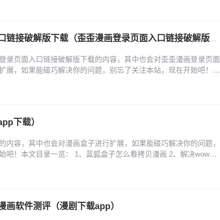
费读漫画土豪漫 5、亲密魔咒第二季在哪看 6、旧版土豪漫画登录页
入口版软件特点 1、斗罗玉转土豪漫画…
歪歪漫画登录页面入口链接破解版下载（歪歪漫画登录页面入口链接破解版下载安装）
登录页面入口链接破解版下载的内容，其中也会对歪歪漫画登录页面
扩展，如果能碰巧解决你的问题，别忘了关注本站，现在开始吧！本
到歪歪漫画的登录入口? 2、歪歪漫画首页登录入口页面在哪里找 3、
面在哪里 4、歪歪漫画的登录页面入口在哪里? 5、歪歪漫画登入入
陆入口在哪里 怎么找到歪歪漫画的登录…
pp下载）
的内容，其中也会对漫画盒子进行扩展，如果能碰巧解决你的问题，
吧！本文目录一览： 1、蓝狐盒子怎么看拷贝漫画 2、解决wow盒
、魔咒漫画未增删免费从哪里看纸盒子 蓝狐盒子怎么看拷贝漫画 1、首
主页面，在页面中找到并按顺序点击个人、应用管理、安装应用、拷
画。其次在安装应用页面中找到拷贝漫画并…
漫画软件测评（漫剧下载app）